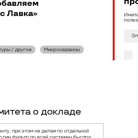
пр
обавляем
с Лавка»
Иметь
полез
туры / другое
Микросервисы
итета о докладе
нту, при этом не делая по отдельной 
один фильтр по всей системе» быстро 