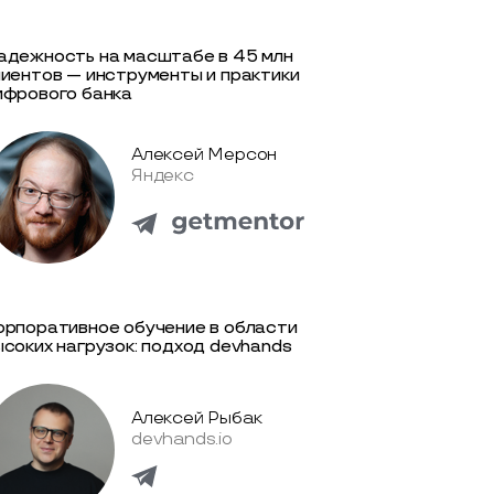
адежность на масштабе в 45 млн
лиентов — инструменты и практики
ифрового банка
Алексей Мерсон
Яндекс
орпоративное обучение в области
ысоких нагрузок: подход devhands
Алексей Рыбак
devhands.io