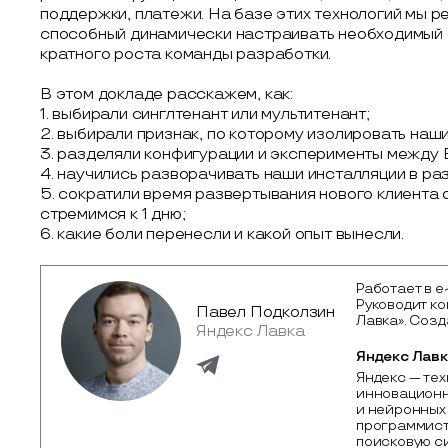
поддержки, платежи. На базе этих технологий мы р
способный динамически настраивать необходимый 
кратного роста команды разработки.
В этом докладе расскажем, как:
1. выбирали синглтенант или мультитенант;
2. выбирали признак, по которому изолировать наши
3. разделяли конфигурации и эксперименты между 
4. научились разворачивать наши инсталляции в ра
5. сократили время развертывания нового клиента 
стремимся к 1 дню;
6. какие боли перенесли и какой опыт вынесли.
Работает в e-
Руководит к
Павел Подколзин
Лавка». Созд
Яндекс Лавка
Яндекс Лав
Яндекс — тех
инновационн
и нейронных 
программист
поисковую си