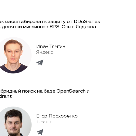
ак масштабировать защиту от DDoS-атак
а десятки миллионов RPS. Опыт Яндекса
Иван Тямгин
Яндекс
ибридный поиск на базе OpenSearch и
drant
Егор Прохоренко
Т-Банк