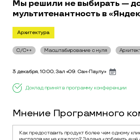
Мы решили не выбирать — д
мультитенантность в «Яндек
Архитектура
C/C++
Масштабирование с нуля
Архитек
3 декабря, 10:00, Зал «09. Сан-Паулу»
Доклад принят в программу конференции
Мнение Программного ком
Как предоставить продукт более чем одному клие
инсталляции на каждого? Задача «добавить ещё 