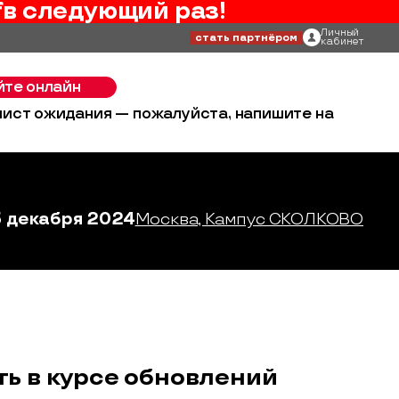
f
в следующий раз!
Личный
стать партнёром
кабинет
йте онлайн
 лист ожидания — пожалуйста, напишите на
3 декабря 2024
Москва, Кампус СКОЛКОВО
ть в курсе обновлений