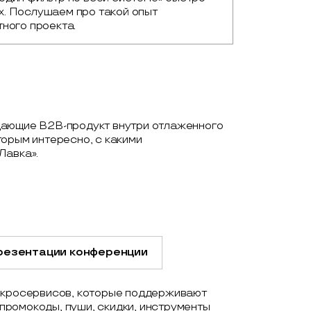
. Послушаем про такой опыт 
ного проекта.
дающие B2B-продукт внутри отлаженного
торым интересно, с какими
Лавка».
резентации конференции
микросервисов, которые поддерживают
, промокоды, пуши, скидки, инструменты