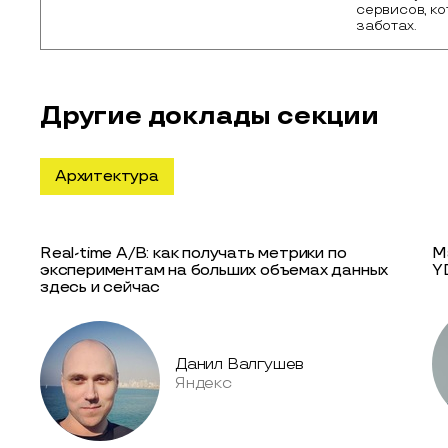
сервисов, ко
заботах. 
Другие доклады секции
Архитектура
Real-time A/B: как получать метрики по
М
экспериментам на больших объемах данных
Y
здесь и сейчас
Данил Валгушев
Яндекс