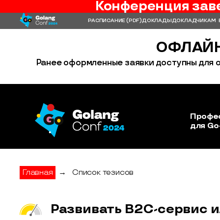
Конференция зав
РАСПИСАНИЕ
(PDF)
ДОКЛАДЫ
ДОКЛАДЧИКАМ
ОФЛАЙН
Ранее оформленные заявки доступны для о
Профе
для Go
Главная
→
Список тезисов
Развивать B2C-сервис и