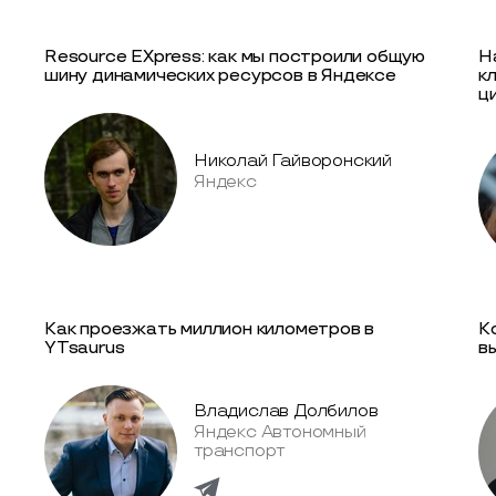
Resource EXpress: как мы построили общую
Н
шину динамических ресурсов в Яндексе
к
ц
Николай Гайворонский
Яндекс
Как проезжать миллион километров в
К
YTsaurus
в
Владислав Долбилов
Яндекс Автономный
транспорт