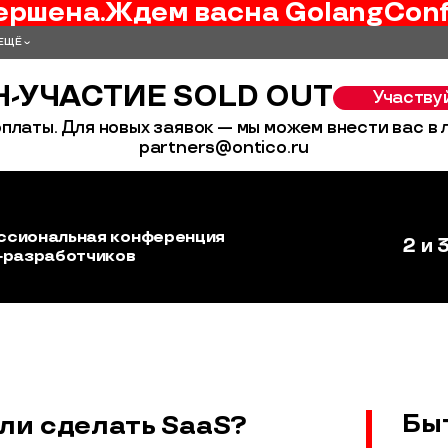
ершена.
Ждем вас
на
GolangCon
ЕЩЁ
-УЧАСТИЕ SOLD OUT
Участву
платы. Для новых заявок — мы можем внести вас в
partners@ontico.ru
ссиональная конференция
2 и 
‑разработчиков
Бы
ли сделать SaaS?