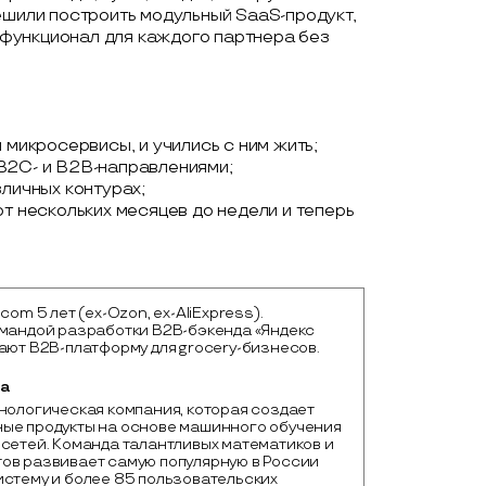
ешили построить модульный SaaS-продукт,
функционал для каждого партнера без
 микросервисы, и учились с ним жить;
B2C- и B2B-направлениями;
зличных контурах;
от нескольких месяцев до недели и теперь
com 5 лет (ex-Ozon, ex-AliExpress).
омандой разработки В2В-бэкенда «Яндекс
ают B2B-платформу для grocery-бизнесов.
ка
нологическая компания, которая создает 
ые продукты на основе машинного обучения 
сетей. Команда талантливых математиков и 
ов развивает самую популярную в России 
стему и более 85 пользовательских 