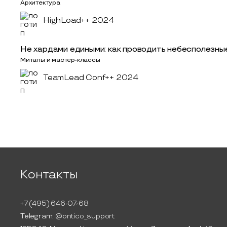
Архитектура
HighLoad++ 2024
Не хардами едиными: как проводить небесполезные
Митапы и мастер-классы
TeamLead Conf++ 2024
Контакты
+7 (495) 646-07-68
Telegram:
@ontico_support