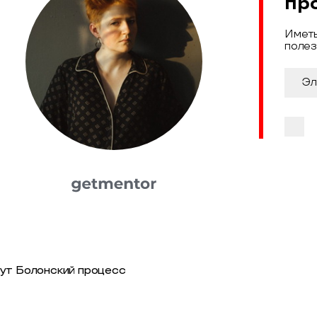
пр
Иметь
полез
тут Болонский процесс