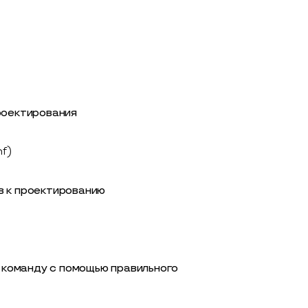
роектирования
f)
в к проектированию
 команду с помощью правильного