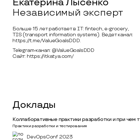
Екатерина Лысенко
Независимый эксперт
Больше 15 лет работает в IT: fintech, e-grocery,
TIS (transport information systems). Ведет канал:
https://t.me/ValueGoalsDDD.
Telegram-канал: @ValueGoalsDDD
Сайт: https://itkatya.com/
Доклады
Коллаборативные практики разработки и при чем 
Практики разработки и тестирования
DevOpsConf 2023