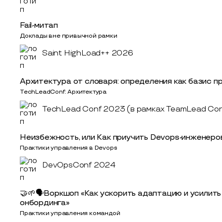
Fail-митап
Доклады вне привычной рамки
Saint HighLoad++ 2026
Архитектура от словаря: определения как базис п
TechLeadConf: Архитектура
TechLead Conf 2023 (в рамках TeamLead Con
Неизбежность, или Как приучить Devops-инженеро
Практики управления в Devops
DevOpsConf 2024
🤝🌱🗣Воркшоп «Как ускорить адаптацию и усилить
онбординга»
Практики управления командой