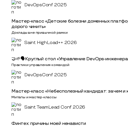
DevOpsConf 2025
Мастер-класс «Детские болезни доменных платфор
дорого чинить»
Доклады вне привычной рамки
Saint HighLoad++ 2026
🤝🌱🗣Круглый стол «Управление DevOps-инженерами
Практики управления командой
DevOpsConf 2025
Мастер-класс «Небесполезный кандидат: зачем и 
Митапы и мастер-классы
Saint TeamLead Conf 2026
Финтех: причины моей ненависти