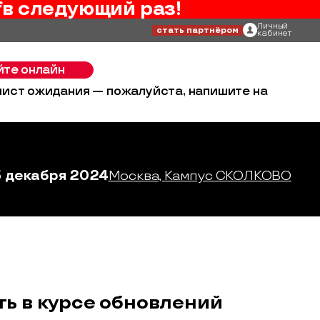
f
в следующий раз!
Личный
стать партнёром
кабинет
йте онлайн
 лист ожидания — пожалуйста, напишите на
3 декабря 2024
Москва, Кампус СКОЛКОВО
ть в курсе обновлений