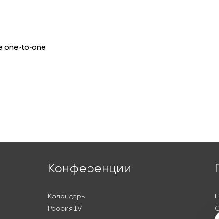
 one-to-one
Конференции
Календарь
П
Россия IV
С