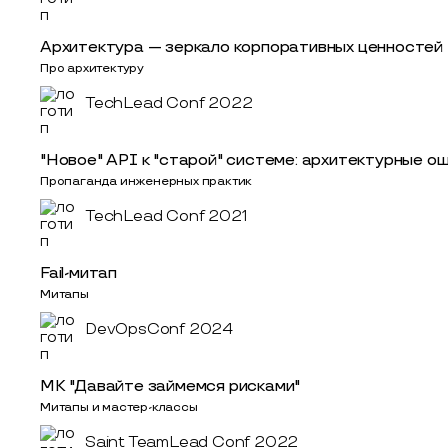
Архитектура — зеркало корпоративных ценностей
Про архитектуру
TechLead Conf 2022
"Новое" API к "старой" системе: архитектурные о
Пропаганда инженерных практик
TechLead Conf 2021
Fail-митап
Митапы
DevOpsConf 2024
МК "Давайте займемся рисками"
Митапы и мастер-классы
Saint TeamLead Conf 2022