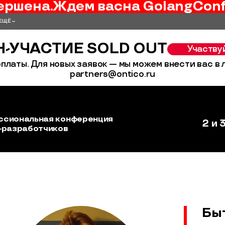
ершена.
Ждем вас
на
GolangCon
ЕЩЁ
-УЧАСТИЕ SOLD OUT
Участву
платы. Для новых заявок — мы можем внести вас в
partners@ontico.ru
ссиональная конференция
2 и 
‑разработчиков
Бы