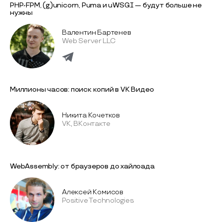
PHP-FPM, (g)unicorn, Puma и uWSGI — будут больше не
нужны
Валентин Бартенев
Web Server LLC
Миллионы часов: поиск копий в VK Видео
Никита Кочетков
VK, ВКонтакте
WebAssembly: от браузеров до хайлоада
Алексей Комисов
Positive Technologies