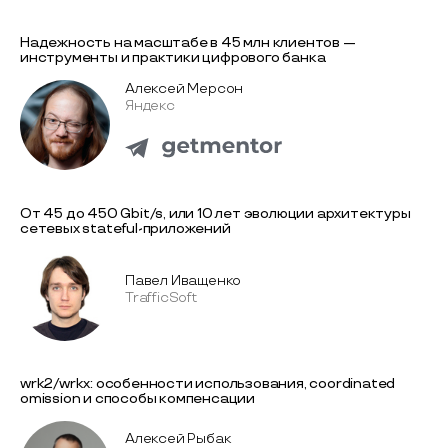
Надежность на масштабе в 45 млн клиентов —
инструменты и практики цифрового банка
Алексей Мерсон
Яндекс
От 45 до 450 Gbit/s, или 10 лет эволюции архитектуры
сетевых stateful-приложений
Павел Иващенко
TrafficSoft
wrk2/wrkx: особенности использования, coordinated
omission и способы компенсации
Алексей Рыбак