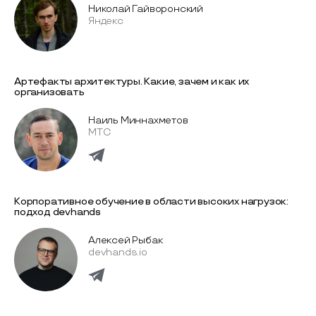
Николай Гайворонский
Яндекс
Артефакты архитектуры. Какие, зачем и как их
организовать
Наиль Миннахметов
МТС
Корпоративное обучение в области высоких нагрузок:
подход devhands
Алексей Рыбак
devhands.io