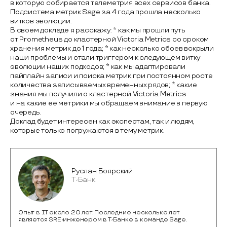
в которую собирается телеметрия всех сервисов банка.
Подсистема метрик Sage за 4 года прошла несколько
витков эволюции.
В своем докладе я расскажу: * как мы прошли путь
от Prometheus до кластерной Victoria Metrics cо сроком
хранения метрик до 1 года; * как несколько сбоев вскрыли
наши проблемы и стали триггером к следующем витку
эволюции наших подходов; * как мы адаптировали
пайплайн записи и поиска метрик при постоянном росте
количества записываемых временных рядов; * какие
знания мы получили о кластерной Victoria Metrics
и на какие ее метрики мы обращаем внимание в первую
очередь.
Доклад будет интересен как экспертам, так и людям,
которые только погружаются в тему метрик.
Руслан Боярский
T-Банк
Опыт в IT около 20 лет. Последние несколько лет
является SRE-инженером в Т-Банке в команде Sage.