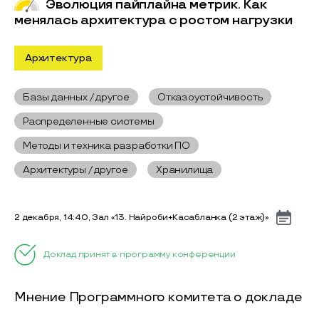
Эволюция пайплайна метрик. Как
менялась архитектура с ростом нагрузки
Архитектура
Базы данных / другое
Отказоустойчивость
Распределенные системы
Методы и техника разработки ПО
Архитектуры / другое
Хранилища
2 декабря, 14:40, Зал «13. Найроби+Касабланка (2 этаж)»
Доклад принят в программу конференции
Мнение Программного комитета о докладе