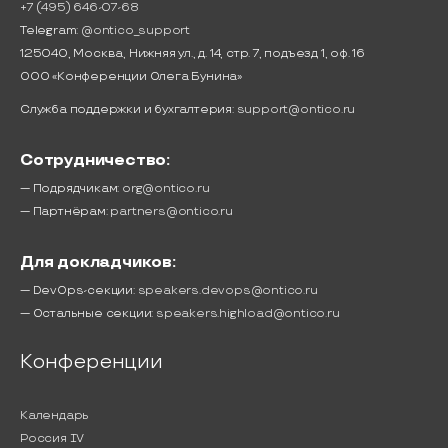
+7 (495) 646-07-68
Telegram:
@ontico_support
125040, Москва, Нижняя ул., д. 14, стр. 7, подъезд 1, оф. 16
ООО «Конференции Олега Бунина»
Служба поддержки и бухгалтерия:
support@ontico.ru
Сотрудничество:
— Подрядчикам:
org@ontico.ru
— Партнёрам:
partners@ontico.ru
Для докладчиков:
— DevOps-секции:
speakers.devops@ontico.ru
— Остальные секции:
speakers.highload@ontico.ru
Конференции
Календарь
Россия IV