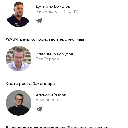
Дмитрий Викулов
Мир Plat.Form (НСПК)
WASM: цель, устройство, перспективы
Владимир Хомутов
ВебСервер
Карта роста бэкендера
Алексей Рыбак
devhands.io
Выделение микросервиса из 15-летнего монолита.