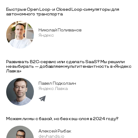
Быстрые Open Loop- и Closed Loop-симуляторы для
автономного транспорта
Николай Поливанов
Яндекс
Развивать B2C-сервис или сделать SaaS? Мы решили
не выбирать — добавляем мультитенантность в «Яндекс
Лавка»
Павел Подколзин
Яндекс Лавка
Можем ли мы с базой, но без кэш-слоя в 2024 году?
Алексей Рыбак
devhands.io