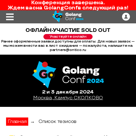
Конференция завершена.
Ждем вас
на
GolangConf
в следующий раз!
ОФЛАЙН-УЧАСТИЕ SOLD OUT
Участвуйте онлайн
Ранее оформленные заявки доступны для оплаты. Для новых заявок —
мы можем внести вас в лист ожидания — пожалуйста, напишите на
partners@ontico.ru
2 и 3 декабря 2024
Москва, Кампус СКОЛКОВО
Главная
→
Список тезисов