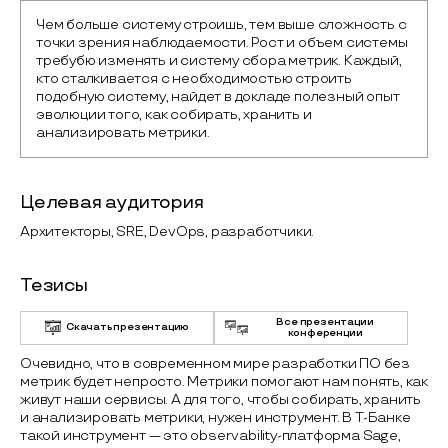
Чем больше систему строишь, тем выше сложность с 
точки зрения наблюдаемости. Рост и объем системы 
требубю изменять и систему сбора метрик. Каждый, 
кто сталкивается с необходимостью строить 
подобную систему, найдет в докладе полезный опыт 
эволюции того, как собирать, хранить и 
анализировать метрики.
Целевая аудитория
Архитекторы, SRE, DevOps, разработчики.
Тезисы
Все презентации
Скачать презентацию
конференции
Очевидно, что в современном мире разработки ПО без
метрик будет непросто. Метрики помогают нам понять, как
живут наши сервисы. А для того, чтобы собирать, хранить
и анализировать метрики, нужен инструмент. В Т-Банке
такой инструмент — это observability-платформа Sage,