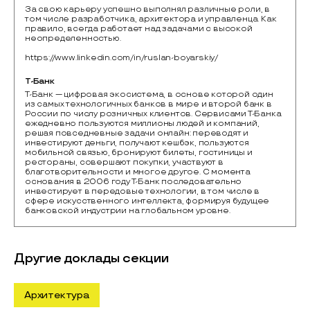
За свою карьеру успешно выполнял различные роли, в
том числе разработчика, архитектора и управленца. Как
правило, всегда работает над задачами с высокой
неопределенностью.
https://www.linkedin.com/in/ruslan-boyarskiy/
T-Банк
Т-Банк — цифровая экосистема, в основе которой один 
из самых технологичных банков в мире и второй банк в 
России по числу розничных клиентов. Сервисами Т-Банка 
ежедневно пользуются миллионы людей и компаний, 
решая повседневные задачи онлайн: переводят и 
инвестируют деньги, получают кешбэк, пользуются 
мобильной связью, бронируют билеты, гостиницы и 
рестораны, совершают покупки, участвуют в 
благотворительности и многое другое. С момента 
основания в 2006 году Т-Банк последовательно 
инвестирует в передовые технологии, в том числе в 
сфере искусственного интеллекта, формируя будущее 
банковской индустрии на глобальном уровне.
Другие доклады секции
Архитектура