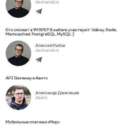
devhands.io
Кто сможет в 1M RPS? В забеге участвуют: Valkey, Redis,
Memcached, PostgreSQL, MySQL ;)
Алексей Рыбак
devhands.io
API Gateway в Авито
Александр Данковцев
Авито
Мобильные платежи «Мир»