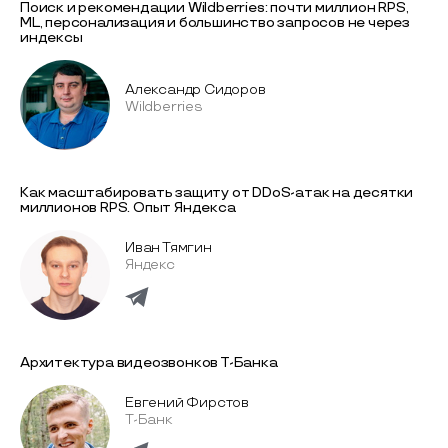
Поиск и рекомендации Wildberries: почти миллион RPS,
ML, персонализация и большинство запросов не через
индексы
Александр Сидоров
Wildberries
Как масштабировать защиту от DDoS-атак на десятки
миллионов RPS. Опыт Яндекса
Иван Тямгин
Яндекс
Архитектура видеозвонков Т-Банка
Евгений Фирстов
Т-Банк