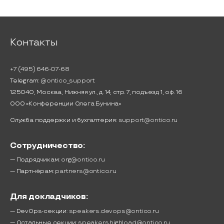
Контакты
+7 (495) 646-07-68
Telegram:
@ontico_support
125040, Москва, Нижняя ул., д. 14, стр. 7, подъезд 1, оф. 16
ООО «Конференции Олега Бунина»
Служба поддержки и бухгалтерия:
support@ontico.ru
Сотрудничество:
— Подрядчикам:
org@ontico.ru
— Партнёрам:
partners@ontico.ru
Для докладчиков:
— DevOps-секции:
speakers.devops@ontico.ru
— Остальные секции:
speakers.highload@ontico.ru