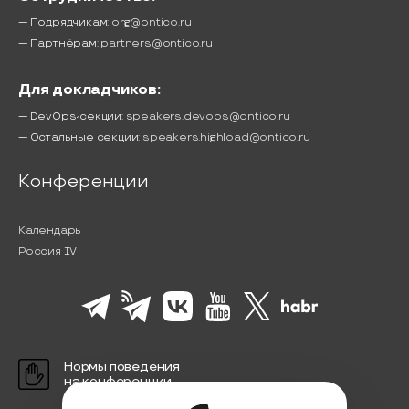
— Подрядчикам:
org@ontico.ru
— Партнёрам:
partners@ontico.ru
Для докладчиков:
— DevOps-секции:
speakers.devops@ontico.ru
— Остальные секции:
speakers.highload@ontico.ru
Конференции
Календарь
Россия IV
Нормы поведения
на конференции