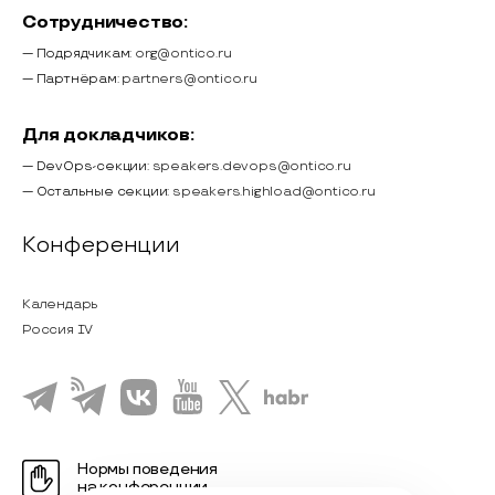
Сотрудничество:
— Подрядчикам:
org@ontico.ru
— Партнёрам:
partners@ontico.ru
Для докладчиков:
— DevOps-секции:
speakers.devops@ontico.ru
— Остальные секции:
speakers.highload@ontico.ru
Конференции
Календарь
Россия IV
Нормы поведения
на конференции