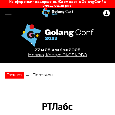
Конференция завершена. Ждем вас на
GolangConf
в
следующий раз!
27 и 28 ноября 2023
Москва, Кампус СКОЛКОВО
Главная
→
Партнёры
РТ Лабс - партнер конференции GolangC