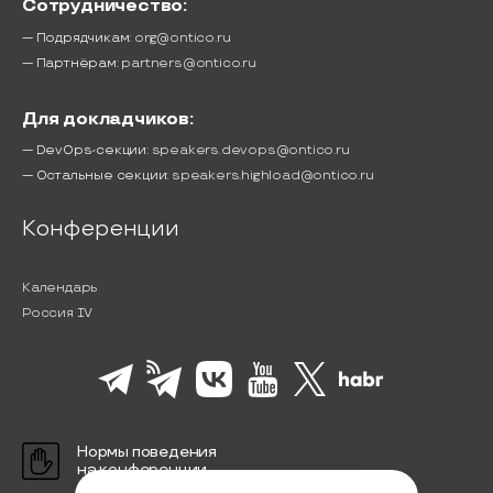
Сотрудничество:
— Подрядчикам:
org@ontico.ru
— Партнёрам:
partners@ontico.ru
Для докладчиков:
— DevOps-секции:
speakers.devops@ontico.ru
— Остальные секции:
speakers.highload@ontico.ru
Конференции
Календарь
Россия IV
Нормы поведения
на конференции