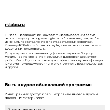
rtlabs.ru
РТЛабс — разработчик Госуслуг. Мы развиваем цифровую
экосистему портала gosuslugi.ru и работаем над тем, чтобы
изменить представление о государственных сервисах.
Команда РТЛабс работает по agile, и наша главная метрика —
довольный пользователь.
Среди проектов компании: цифровые сервисы Госуслуг,
мобильное приложение «Госуслуги», цифровой ассистент
робот Макс, Единая система идентификации и аутентификации,
Система межведомственного электронного взаимодействия
и другие.
Быть в курсе обновлений программы
Иметь ранний доступ к расшифровкам, видео и другим
полезным материалам.