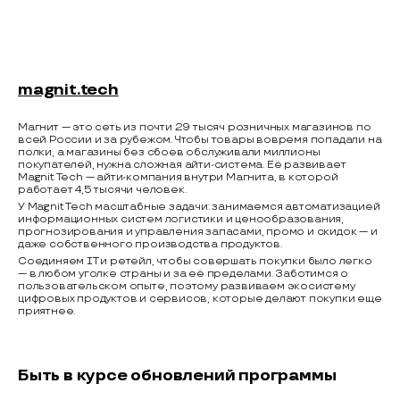
magnit.tech
Магнит — это сеть из почти 29 тысяч розничных магазинов по
всей России и за рубежом. Чтобы товары вовремя попадали на
полки, а магазины без сбоев обслуживали миллионы
покупателей, нужна сложная айти-система. Её развивает
Magnit Tech — айти-компания внутри Магнита, в которой
работает 4,5 тысячи человек.
У Magnit Tech масштабные задачи: занимаемся автоматизацией
информационных систем логистики и ценообразования,
прогнозирования и управления запасами, промо и скидок — и
даже собственного производства продуктов.
Соединяем IT и ретейл, чтобы совершать покупки было легко
— в любом уголке страны и за её пределами. Заботимся о
пользовательском опыте, поэтому развиваем экосистему
цифровых продуктов и сервисов, которые делают покупки еще
приятнее.
Быть в курсе обновлений программы