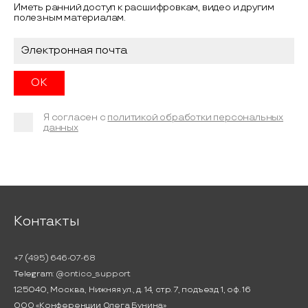
Иметь ранний доступ к расшифровкам, видео и другим
полезным материалам.
Я согласен с
политикой обработки персональных
данных
Контакты
+7 (495) 646-07-68
Telegram:
@ontico_support
125040, Москва, Нижняя ул., д. 14, стр. 7, подъезд 1, оф. 16
ООО «Конференции Олега Бунина»