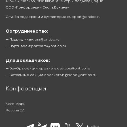
125040, Москва, Нижняя ул., д. 14, стр. 7, подъезд 1, оф. 16
ООО «Конференции Олега Бунина»
Служба поддержки и бухгалтерия:
support@ontico.ru
Сотрудничество:
— Подрядчикам:
org@ontico.ru
— Партнёрам:
partners@ontico.ru
Для докладчиков:
— DevOps-секции:
speakers.devops@ontico.ru
— Остальные секции:
speakers.highload@ontico.ru
Конференции
Календарь
Россия IV