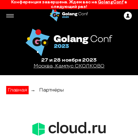
Конференция завершена. Ждем вас на
GolangConf
в
следующий раз!
27 и 28 ноября 2023
Москва, Кампус СКОЛКОВО
Главная
→
Партнёры
Cloud.ru - партнер конференции GolangC