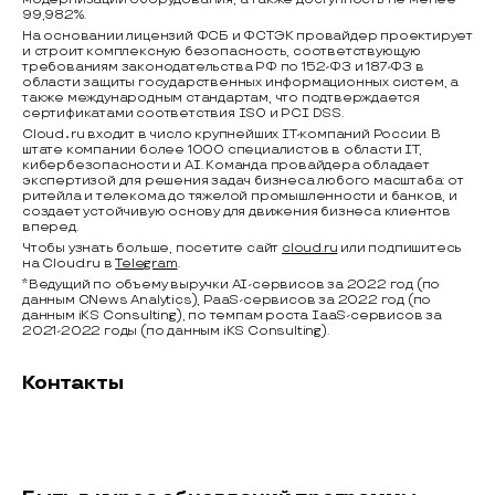
99,982%.
На основании лицензий ФСБ и ФСТЭК провайдер проектирует
и строит комплексную безопасность, соответствующую
требованиям законодательства РФ по 152-ФЗ и 187-ФЗ в
области защиты государственных информационных систем, а
также международным стандартам, что подтверждается
сертификатами соответствия ISO и PCI DSS.
Cloud․ru входит в число крупнейших IT-компаний России. В
штате компании более 1000 специалистов в области IT,
кибербезопасности и AI. Команда провайдера обладает
экспертизой для решения задач бизнеса любого масштаба: от
ритейла и телекома до тяжелой промышленности и банков, и
создает устойчивую основу для движения бизнеса клиентов
вперед.
Чтобы узнать больше, посетите сайт
cloud.ru
или подпишитесь
на Cloud.ru в
Telegram
.
*Ведущий по объему выручки AI-сервисов за 2022 год (по
данным CNews Analytics), PaaS-сервисов за 2022 год (по
данным iKS Consulting), по темпам роста IaaS-сервисов за
2021-2022 годы (по данным iKS Consulting).
Контакты