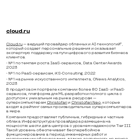
cloud.ru
Cloud.ru
— ведущий провайдер облачных и AI-технологий*,
который создает персональные решения и оказывает
экспертную поддержку на пути цифрового развития бизнеса
клиентов.
• № 1 по темпам роста IaaS-сервисов, Data Center Awards
2023
• № 1 по PaaS-сервисам, iKS-Consulting, 2022
• № 1 на рынке искусcтвенного интеллекта, CNews Analytics,
2023
В продуктовом портфеле компании более 80 IaaS- и PaaS-
сервисов, платформа для ML-разработки полного цикла с
доступом к уникальным на рынке ресурсам —
суперкомпьютерам
Christofari
и
Christofari Neo
, которые
входят в рейтинг самых производительных суперкомпьютеров
в мире.
Компания предоставляет публичные, гибридные и частные
облака. Инфраструктура провайдера размещена на
мощностях шести дата-центров с уровнем надежности Tier III.
Такой уровень обеспечивает бесперебойное
функционирование в период инженерных работ и
модернизации оборудования, а также доступность не менее