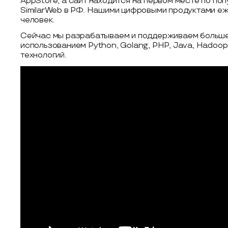
AppStore, а сайт находится на первом месте по поп
SimilarWeb в РФ. Нашими цифровыми продуктами еж
человек.
Сейчас мы разрабатываем и поддерживаем больше 
использованием Python, Golang, PHP, Java, Hadoop, K
технологий.