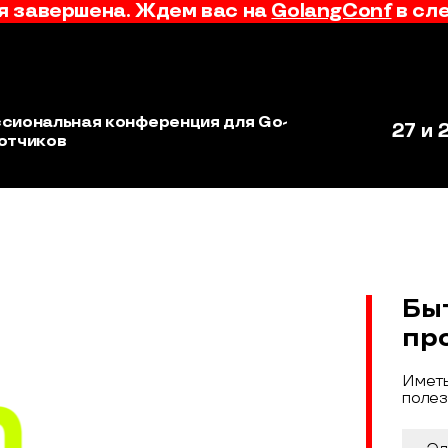
 завершена. Ждем вас на
GolangConf
в сл
сиональная конференция для Go-
27 и 
отчиков
Conf
Бы
пр
Иметь
полез