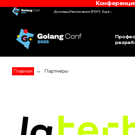
Конференция
Доклады
Расписание
(PDF)
Ещё
Профес
разраб
Главная
→
Партнёры
Lamoda - партнер конференции Golang