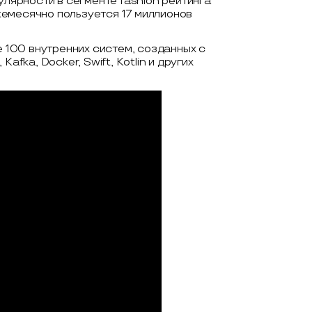
улярности в сегменте fashion рейтинга
емесячно пользуется 17 миллионов
100 внутренних систем, созданных с
afka, Docker, Swift, Kotlin и других