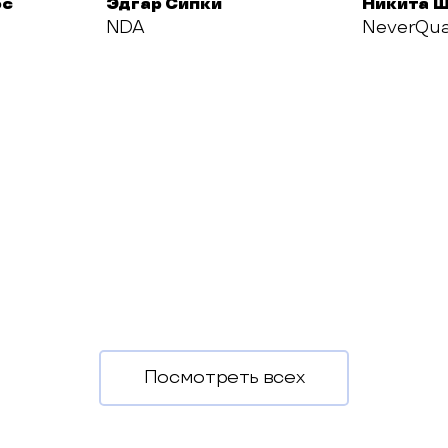
ос
Эдгар Сипки
Никита 
NDA
NeverQu
Посмотреть всех