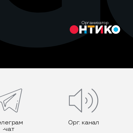
Организатор
елеграм
Орг. канал
-чат