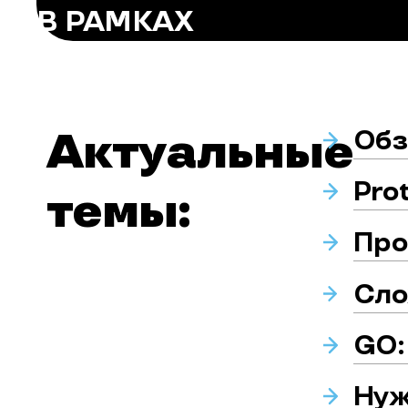
В РАМКАХ
Обзо
Актуальные
Pro
темы:
Про
Сло
GO:
Нуж