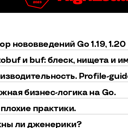
р нововведений Go 1.19, 1.20 и
tobuf и buf: блеск, нищета и
изводительность. Profile-guide
жная бизнес-логика на Go.
 плохие практики.
ны ли дженерики?