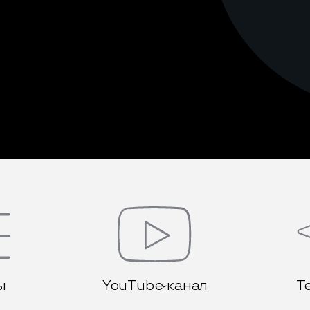
ы
YouTube-канал
Т