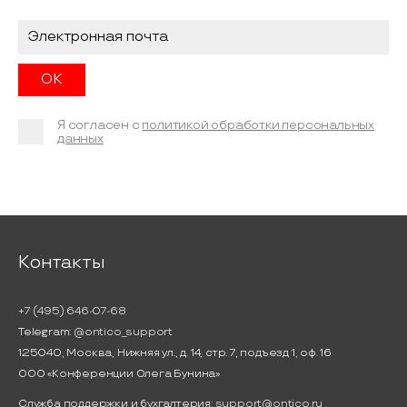
Я согласен с
политикой обработки персональных
данных
Контакты
+7 (495) 646-07-68
Telegram:
@ontico_support
125040, Москва, Нижняя ул., д. 14, стр. 7, подъезд 1, оф. 16
ООО «Конференции Олега Бунина»
Служба поддержки и бухгалтерия:
support@ontico.ru