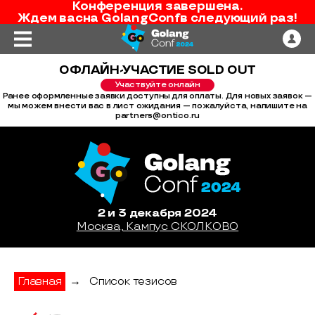
Конференция завершена.
Ждем вас
на
GolangConf
в следующий раз!
ОФЛАЙН-УЧАСТИЕ SOLD OUT
Участвуйте онлайн
Ранее оформленные заявки доступны для оплаты. Для новых заявок —
мы можем внести вас в лист ожидания — пожалуйста, напишите на
partners@ontico.ru
2 и 3 декабря 2024
Москва, Кампус СКОЛКОВО
Главная
→
Список тезисов