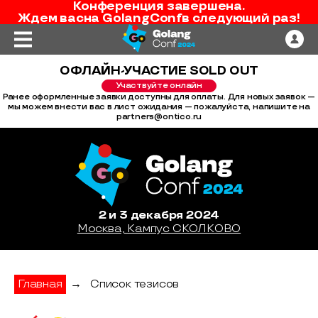
Конференция завершена.
Ждем вас
на
GolangConf
в следующий раз!
ОФЛАЙН-УЧАСТИЕ SOLD OUT
Участвуйте онлайн
Ранее оформленные заявки доступны для оплаты. Для новых заявок —
мы можем внести вас в лист ожидания — пожалуйста, напишите на
partners@ontico.ru
2 и 3 декабря 2024
Москва, Кампус СКОЛКОВО
Главная
→
Список тезисов