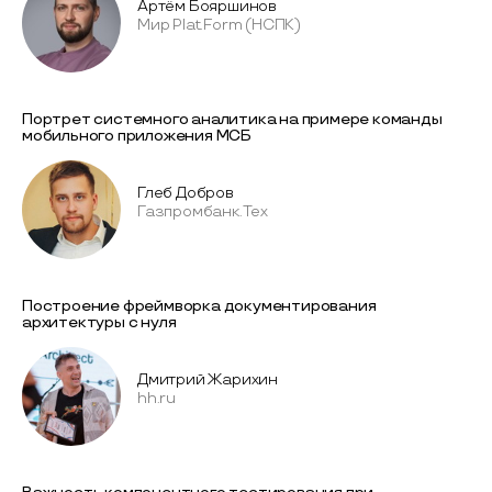
Артём Бояршинов
Мир Plat.Form (НСПК)
Портрет системного аналитика на примере команды
мобильного приложения МСБ
Глеб Добров
Газпромбанк.Тех
Построение фреймворка документирования
архитектуры с нуля
Дмитрий Жарихин
hh.ru