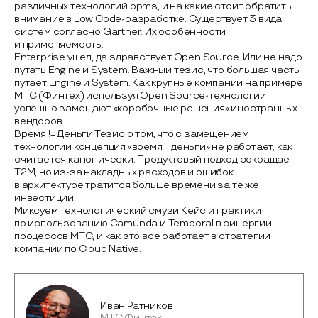
различных технологий bpms, и на какие стоит обратить
внимание в Low Code-разработке. Существует 3 вида
систем согласно Gartner. Их особенности
и применяемость.
Enterprise ушел, да здравствует Open Source. Или не надо
путать Engine и System. Важный тезис, что большая часть
путает Engine и System. Как крупные компании на примере
МТС (Финтех) используя Open Source-технологии
успешно замещают «коробочные решения» иностранных
вендоров.
Время != Деньги Тезис о том, что с замещением
технологии концепция «время = деньги» не работает, как
считается канонически. Продуктовый подход сокращает
T2M, но из-за накладных расходов и ошибок
в архитектуре тратится больше времени за те же
инвестиции.
Миксуем технологический смузи Кейс и практики
по использованию Camunda и Temporal в синергии
процессов МТС, и как это все работает в стратегии
компании по Cloud Native.
Иван Ратников
МТС Финтех