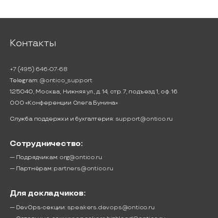
Контакты
+7 (495) 646-07-68
Telegram:
@ontico_support
125040, Москва, Нижняя ул., д. 14, стр. 7, подъезд 1, оф. 16
ООО «Конференции Олега Бунина»
Служба поддержки и бухгалтерия:
support@ontico.ru
Сотрудничество:
— Подрядчикам:
org@ontico.ru
— Партнёрам:
partners@ontico.ru
Для докладчиков:
— DevOps-секции:
speakers.devops@ontico.ru