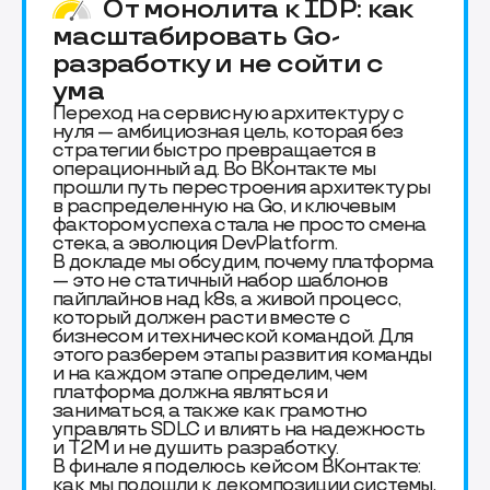
От монолита к IDP: как
масштабировать Go-
разработку и не сойти с
ума
Переход на сервисную архитектуру с
нуля — амбициозная цель, которая без
стратегии быстро превращается в
операционный ад. Во ВКонтакте мы
прошли путь перестроения архитектуры
в распределенную на Go, и ключевым
фактором успеха стала не просто смена
стека, а эволюция DevPlatform.
В докладе мы обсудим, почему платформа
— это не статичный набор шаблонов
пайплайнов над k8s, а живой процесс,
который должен расти вместе с
бизнесом и технической командой. Для
этого разберем этапы развития команды
и на каждом этапе определим, чем
платформа должна являться и
заниматься, а также как грамотно
управлять SDLC и влиять на надежность
и T2M и не душить разработку.
В финале я поделюсь кейсом ВКонтакте:
как мы подошли к декомпозиции системы,