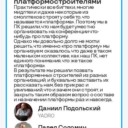
платформостроителями
Практически все бигтехи, многие
мидлтехи и даже некоторые из
смоллтехов строят у себя то, что
называется «платформа». Поэтому мы в
ПК решили, что нам будет уместно
организовать на конференции что-
нибудь про платформу.
Однако мы довольно долго не могли
решить, что именно «про платформу» мы
организуем: оказалось, что даже в таком
маленьком коллективе, как наш ПК, нет
единого понимания, что же такое
«платформа».
В результате мы решили позвать
платформенных строителей из разных
организаций, и буквально заставить их
рассказать нам, без прикрас и
увиливаний, что и зачем они строят, и
закрыть таким образом вопрос о составе
и назначении платформы раз и навсегда.
Даниил Подольский
YADRO
Павел Соломин