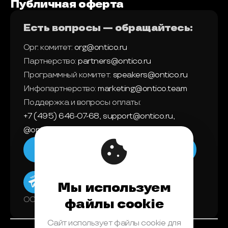
Публичная оферта
Есть вопросы — обращайтесь:
Орг. комитет:
org@ontico.ru
Партнерство:
partners@ontico.ru
Программный комитет:
speakers@ontico.ru
Инфопартнерство:
marketing@ontico.team
Поддержка и вопросы оплаты:
+7 (495) 646-07-68
,
support@ontico.ru
,
@ontico_support
Мы в телеграм
Мы используем
ООО «Конференции Олега Бунина»
файлы cookie
Сайт использует файлы cookie для