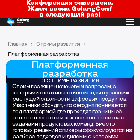
Конференция завершена.
Ждем вас
на GolangConf
в следующий раз!
Главная
Стримы развития
Платформенная разработка
Платформенная
разработка
О СТРИМЕ РАЗВИТИЯ
Стрим посвящен ключевым вопросам, с
которыми сталкиваются команды в условиях
растущей сложности цифровых продуктов.
Участники обсудят, что сегодня понимается
под платформой, где проходят границы её
ответственности и как она соотносится с
задачами продуктовых команд. Вместо
готовых решений спикеры сфокусируются на
разборе подходов и дилемм, с которыми