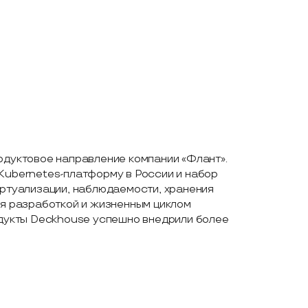
одуктовое направление компании «Флант».
Kubernetes-платформу в России и набор
иртуализации, наблюдаемости, хранения
ия разработкой и жизненным циклом
одукты Deckhouse успешно внедрили более