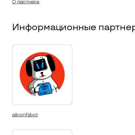
О партнере
Информационные партне
allconfsbot