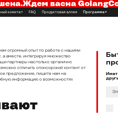
шена.
Ждем вас
на GolangC
ный комитет
FAQ
Продуктовая аллея
Программа
▼
еем огромный опыт по работе с нашими
Бы
, а вместе, интегрируя множество
пр
Наши партнеры настолько органично
озможно отличить спонсорский контент от
кое предложение, пишите нам на
Имет
друг
обную информацию о возможностях
ивают