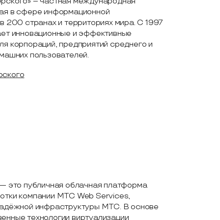
рского» – частная международная
ая в сфере информационной
в 200 странах и территориях мира. С 1997
ает инновационные и эффективные
ля корпораций, предприятий среднего и
омашних пользователей.
рского
 — это публичная облачная платформа
отки компании МТС Web Services,
надёжной инфраструктуры МТС. В основе
енные технологии виртуализации