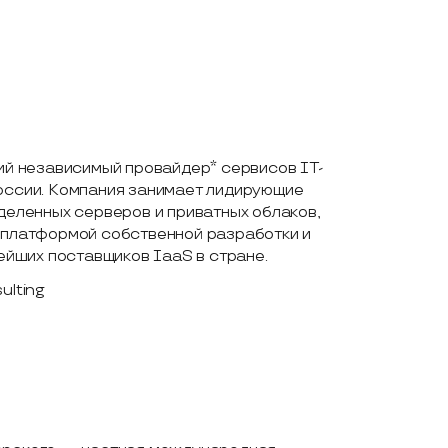
ий независимый провайдер* сервисов IT-
оссии. Компания занимает лидирующие
деленных серверов и приватных облаков,
 платформой собственной разработки и
нейших поставщиков IaaS в стране.
ulting