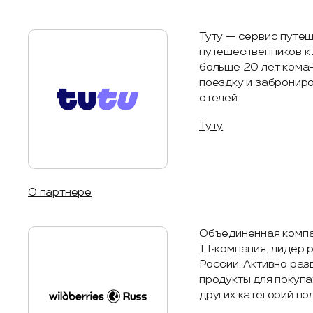
Туту — сервис путеш
путешественников к
больше 20 лет коман
поездку и заброниро
отелей.
Туту
О партнере
Объединенная компа
IT-компания, лидер 
России. Активно раз
продукты для покупа
других категорий по