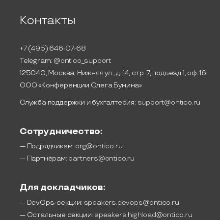
Контакты
+7 (495) 646-07-68
Telegram:
@ontico_support
125040, Москва, Нижняя ул., д. 14, стр. 7, подъезд 1, оф. 16
ООО «Конференции Олега Бунина»
Служба поддержки и бухгалтерия:
support@ontico.ru
Сотрудничество:
— Подрядчикам:
org@ontico.ru
— Партнёрам:
partners@ontico.ru
Для докладчиков:
— DevOps-секции:
speakers.devops@ontico.ru
— Остальные секции:
speakers.highload@ontico.ru