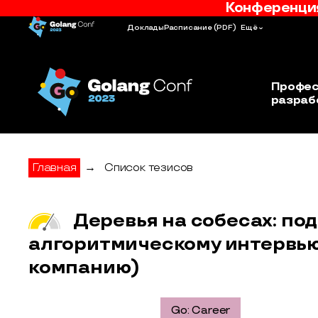
Конференция
Доклады
Расписание
(PDF)
Ещё
Профес
разраб
Главная
→
Список тезисов
Деревья на собесах: под
алгоритмическому интервью
компанию)
Golang Conf: Career
Go: Career