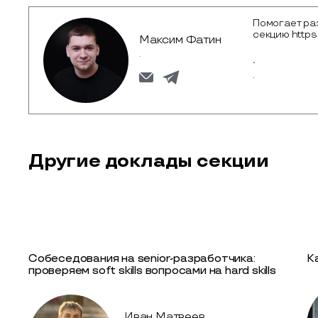
Помогает ра
секцию https
Максим Фатин
.
.
.
Другие доклады секции
Golang Conf: Career
Собеседования на senior-разработчика:
К
проверяем soft skills вопросами на hard skills
Иван Матвеев