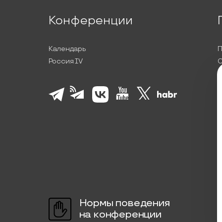
Конференции
Календарь
П
Россия IV
С
П
Л
К
Нормы поведения
на конференции