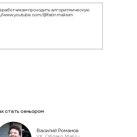
зработчикам проходить алгоритмическую
://www.youtube.com/@fatin.maksim
ак стать сеньором
Василий Романов
VK, Облако Mail.ru