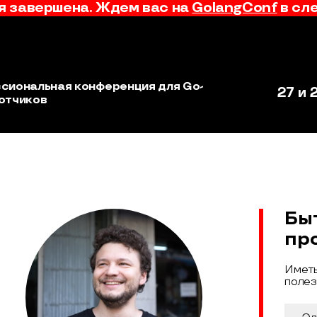
 завершена. Ждем вас на
GolangConf
в сл
сиональная конференция для Go-
27 и 
отчиков
Бы
пр
Иметь
полез