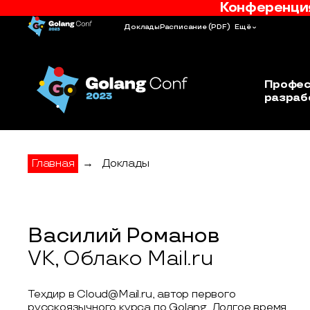
Конференция
Доклады
Расписание
(PDF)
Ещё
Профес
разраб
Главная
→
Доклады
Василий Романов
VK, Облако Mail.ru
Техдир в Cloud@Mail.ru, автор первого
русскоязычного курса по Golang. Долгое время