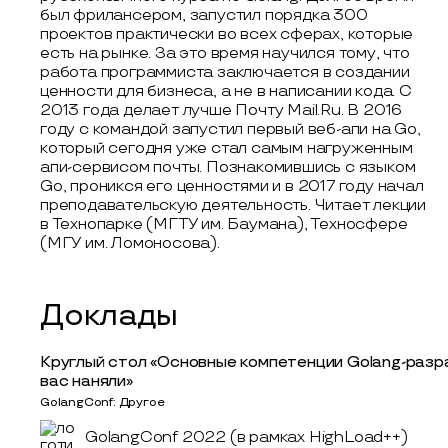
был фрилансером, запустил порядка 300
проектов практически во всех сферах, которые
есть на рынке. За это время научился тому, что
работа программиста заключается в создании
ценности для бизнеса, а не в написании кода. С
2013 года делает лучше Почту Mail.Ru. В 2016
году с командой запустил первый веб-апи на Go,
который сегодня уже стал самым нагруженным
апи-сервисом почты. Познакомившись с языком
Go, проникся его ценностями и в 2017 году начал
преподавательскую деятельность. Читает лекции
в Технопарке (МГТУ им. Баумана), Техносфере
(МГУ им. Ломоносова).
Доклады
Круглый стол «Основные компетенции Golang-разра
вас наняли»
GolangConf: Другое
GolangConf 2022 (в рамках HighLoad++)