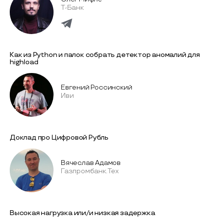
Т-Банк
Как из Python и палок собрать детектор аномалий для
highload
Евгений Россинский
Иви
Доклад про Цифровой Рубль
Вячеслав Адамов
Газпромбанк.Тех
Высокая нагрузка или/и низкая задержка