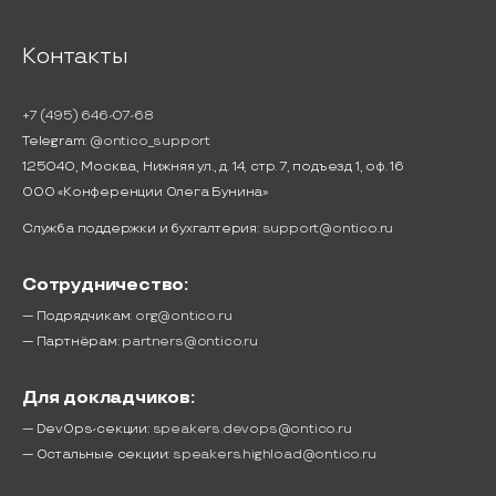
Контакты
+7 (495) 646-07-68
Telegram:
@ontico_support
125040, Москва, Нижняя ул., д. 14, стр. 7, подъезд 1, оф. 16
ООО «Конференции Олега Бунина»
Служба поддержки и бухгалтерия:
support@ontico.ru
Сотрудничество:
— Подрядчикам:
org@ontico.ru
— Партнёрам:
partners@ontico.ru
Для докладчиков:
— DevOps-секции:
speakers.devops@ontico.ru
— Остальные секции:
speakers.highload@ontico.ru