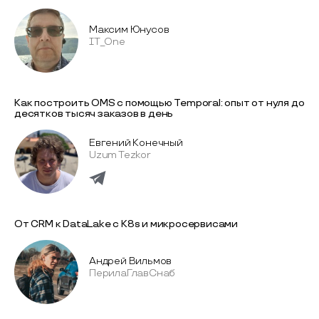
Максим Юнусов
IT_One
Как построить OMS с помощью Temporal: опыт от нуля до
десятков тысяч заказов в день
Евгений Конечный
Uzum Tezkor
От CRM к DataLake с K8s и микросервисами
Андрей Вильмов
ПерилаГлавСнаб