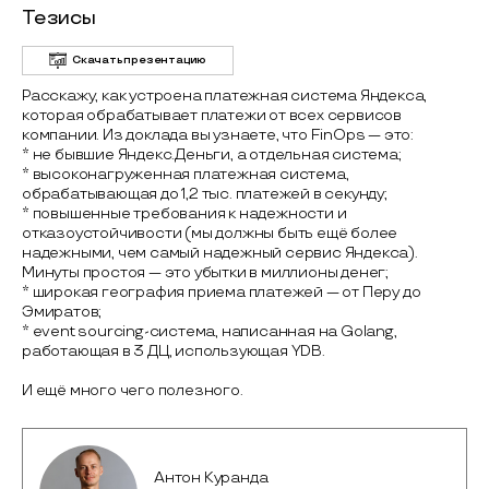
Тезисы
Скачать презентацию
Расскажу, как устроена платежная система Яндекса,
которая обрабатывает платежи от всех сервисов
компании. Из доклада вы узнаете, что FinOps — это:
* не бывшие Яндекс.Деньги, а отдельная система;
* высоконагруженная платежная система,
обрабатывающая до 1,2 тыс. платежей в секунду;
* повышенные требования к надежности и
отказоустойчивости (мы должны быть ещё более
надежными, чем самый надежный сервис Яндекса).
Минуты простоя — это убытки в миллионы денег;
* широкая география приема платежей — от Перу до
Эмиратов;
* event sourcing-система, написанная на Golang,
работающая в 3 ДЦ, использующая YDB.
И ещё много чего полезного.
Антон Куранда