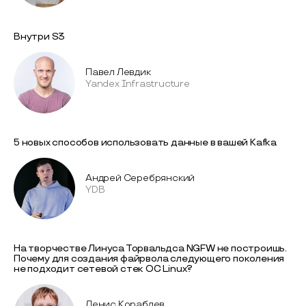
Внутри S3
Павел Левдик
Yandex Infrastructure
5 новых способов использовать данные в вашей Kafka
Андрей Серебрянский
YDB
На творчестве Линуса Торвальдса NGFW не построишь.
Почему для создания файрвола следующего поколения
не подходит сетевой стек ОС Linux?
Денис Кораблев