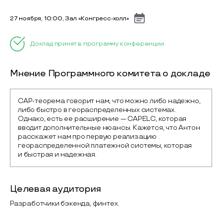
27 ноября, 10:00, Зал «Конгресс-холл»
Доклад принят в программу конференции
Мнение Программного комитета о докладе
CAP-теорема говорит нам, что можно либо надежно, 
либо быстро в геораспределенных системах. 
Однако, есть ее расширение — CAPELC, которая 
вводит дополнительные нюансы. Кажется, что Антон 
расскажет нам про первую реализацию 
геораспределенной платежной системы, которая 
и быстрая и надежная.
Целевая аудитория
Разработчики бэкенда, финтех.