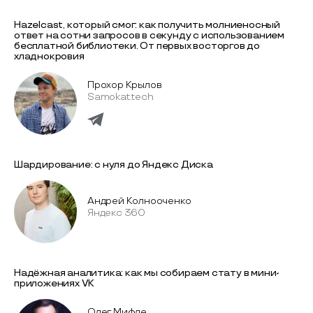
Hazelcast, который смог: как получить молниеносный
ответ на сотни запросов в секунду с использованием
бесплатной библиотеки. От первых восторгов до
хладнокровия
Прохор Крылов
Samokat.tech
Шардирование: с нуля до Яндекс Диска
Андрей Колнооченко
Яндекс 360
Надёжная аналитика: как мы собираем стату в мини-
приложениях VK
Олег Мифле