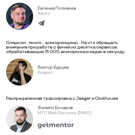
Евгений Толмачев
Авито
Слишком… много… асинхронщины… На что обращать
внимание при работе с фичей из десятка сервисов,
обрабатывающих 15 000 асинхронных задач в секунду
Виктор Бурцев
Яндекс
Распределенная трассировка с Jaeger и Clickhouse
Филипп Бочаров
МТС Web Services (MWS)