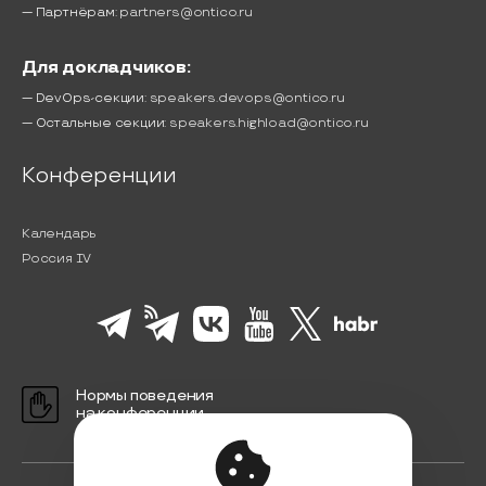
— Партнёрам:
partners@ontico.ru
Для докладчиков:
— DevOps-секции:
speakers.devops@ontico.ru
— Остальные секции:
speakers.highload@ontico.ru
Конференции
Календарь
Россия IV
Нормы поведения
на конференции