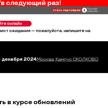
f
в следующий раз!
Личный
стать партнёром
кабинет
йте онлайн
 лист ожидания — пожалуйста, напишите на
3 декабря 2024
Москва, Кампус СКОЛКОВО
ть в курсе обновлений