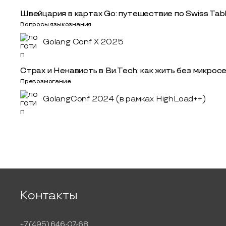
Швейцария в картах Go: путешествие по Swiss Tab
Вопросы языкознания
Golang Conf X 2025
Страх и Ненависть в Ви.Tech: как жить без микрос
Превозмогание
GolangConf 2024 (в рамках HighLoad++)
Контакты
+7 (495) 646-07-68