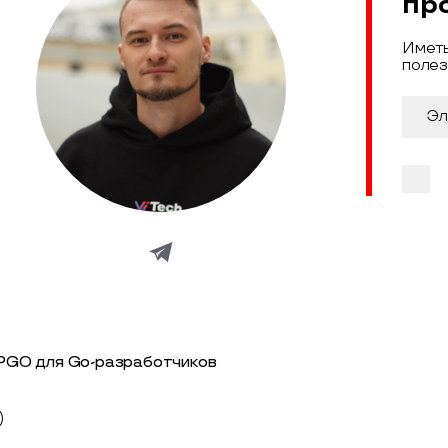
пр
Иметь
полез
: PGO для Go-разработчиков
)