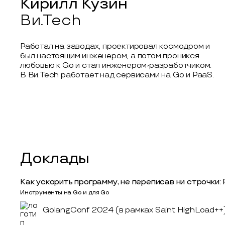
Кирилл Кузин
Ви.Tech
Работал на заводах, проектировал космодром и
был настоящим инженером, а потом проникся
любовью к Go и стал инженером-разработчиком.
В Ви.Tech работает над сервисами на Go и PaaS.
Доклады
Как ускорить программу, не переписав ни строчки
Инструменты на Go и для Go
GolangConf 2024 (в рамках Saint HighLoad++