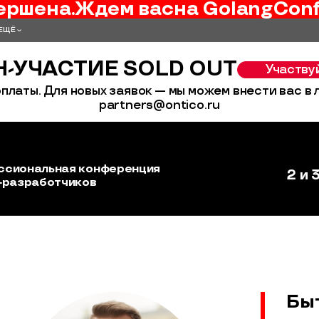
ершена.
Ждем вас
на
GolangCon
ЕЩЁ
-УЧАСТИЕ SOLD OUT
Участву
платы. Для новых заявок — мы можем внести вас в
partners@ontico.ru
ссиональная конференция
2 и 
‑разработчиков
Бы