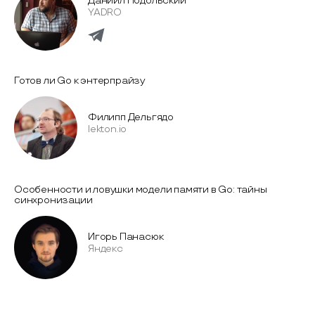
Даниил Подольский
YADRO
Готов ли Go к энтерпрайзу
Филипп Дельгядо
lekton.io
Особенности и ловушки модели памяти в Go: тайны
синхронизации
Игорь Панасюк
Яндекс