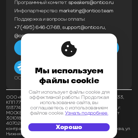
Программный комитет:
speakers@ontico.ru
Инфопартнерство:
marketing@ontico.team
Поддержка и вопросы оплаты:
+7 (495) 646-07-68
,
support@ontico.ru
,
@ontico_support
Мы в телеграм
Мы используем
ООО «Конференции Олега Бунина»
файлы cookie
Сайт использует файлы cookie для
ООО «Конференции Олега Бунина», ИНН 7733863233,
эффективной работы. Продолжая
КПП 771401001 , ОКВЭД 62.01, ОКПО 26117225, ОГРН
использование сайта, вы
5137746153518, Банк получателя АО «АЛЬФА-БАНК», г.
соглашаетесь с использованием
МОСКВА, БИК 044525593, корреспондентский счет
файлов cookie.
Узнать подробнее.
30101810200000000593, расчетный счет
40702810202720001072 , место нахождения
Хорошо
контрагента (индекс, регион, город) 125040, г. Москва, ул.
Нижняя, д. 14, стр. 7, оф. 08.