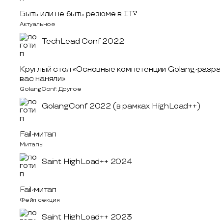
Быть или не быть резюме в IT?
Актуальное
TechLead Conf 2022
Круглый стол «Основные компетенции Golang-разраб
вас наняли»
GolangConf: Другое
GolangConf 2022 (в рамках HighLoad++)
Fail-митап
Митапы
Saint HighLoad++ 2024
Fail-митап
Фейл секция
Saint HighLoad++ 2023