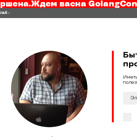
ршена.
Ждем вас
на
GolangCon
ЕЩЁ
Бы
пр
Иметь
полез