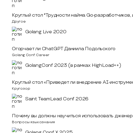
Круглый стол "Трудности найма Go-разработчиков, 
Другое
Golang Live 2020
Огорчает ли ChatGPT Даниила Подольского
Golang Conf: Career
GolangConf 2023 (в рамках HighLoad++)
Круглый стол «Приведет ли внедрение AI-инструм
Кругозор
Saint TeamLead Conf 2026
Почему вы должны научиться использовать дженер
Вопросы языкознания
Golang Conf X 2025