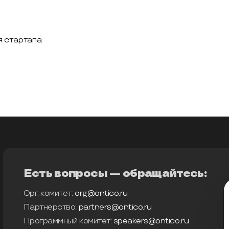
я стартапа
Есть вопросы — обращайтесь:
Орг. комитет:
org@ontico.ru
Партнерство:
partners@ontico.ru
Программный комитет:
speakers@ontico.ru