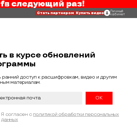
f
в следующий раз!
Личный
Стать партнером
Купить видео
кабинет
ть в курсе обновлений
ограммы
 ранний доступ к расшифровкам, видео и другим
ным материалам.
Я согласен с
политикой обработки персональных
данных