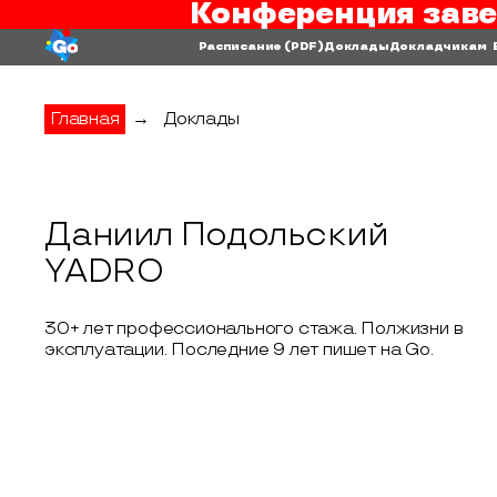
Конференция заве
Расписание
(PDF)
Доклады
Докладчикам
Главная
→
Доклады
Даниил Подольский
YADRO
30+ лет профессионального стажа. Полжизни в
эксплуатации. Последние 9 лет пишет на Go.