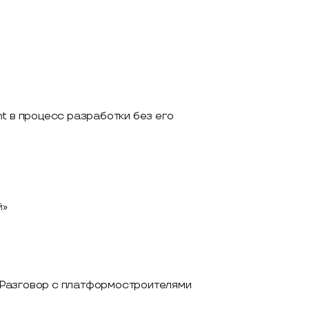
t в процесс разработки без его
й»
е. Разговор с платформостроителями