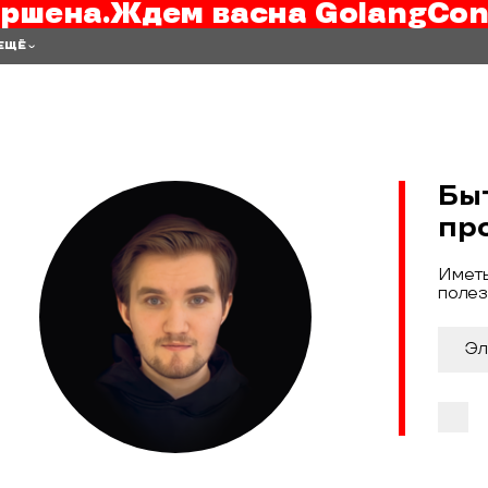
ршена.
Ждем вас
на
GolangCon
ЕЩЁ
Бы
пр
Иметь
полез