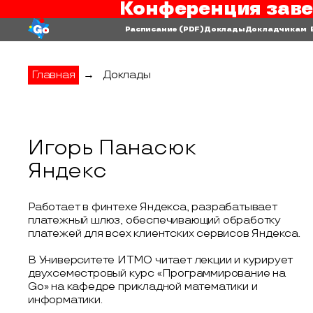
Конференция заве
Расписание
(PDF)
Доклады
Докладчикам
Главная
→
Доклады
Игорь Панасюк
Яндекс
Работает в финтехе Яндекса, разрабатывает
платежный шлюз, обеспечивающий обработку
платежей для всех клиентских сервисов Яндекса.
В Университете ИТМО читает лекции и курирует
двухсеместровый курс «Программирование на
Go» на кафедре прикладной математики и
информатики.