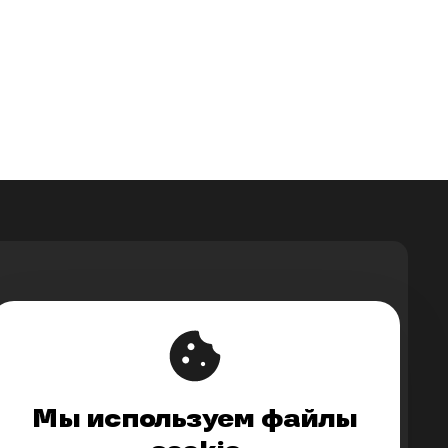
Мы используем файлы
upport@ontico.ru
,
@ontico_support