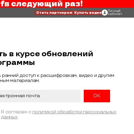
f
в следующий раз!
Личный
Стать партнером
Купить видео
кабинет
ть в курсе обновлений
ограммы
 ранний доступ к расшифровкам, видео и другим
ным материалам.
Я согласен с
политикой обработки персональных
данных