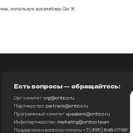
мое, используя ассемблер Go ☠️
Есть вопросы — обращайтесь:
Орг. комитет:
org@ontico.ru
Партнерство:
partners@ontico.ru
Программный комитет:
speakers@ontico.ru
Инфопартнерство:
marketing@ontico.team
Поддержка и вопросы оплаты:
+7 (495) 646-07-68
,
s