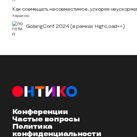
Как совмещать несовместимое, ускоряя неускоряе
Хардкор
GolangConf 2024 (в рамках HighLoad++)
Конференции
Частые вопросы
Политика
конфиденциальности