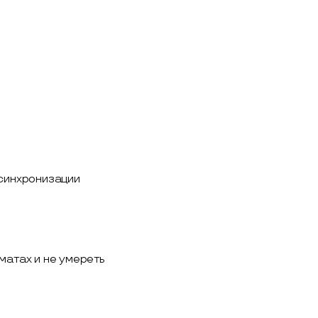
 синхронизации
матах и не умереть