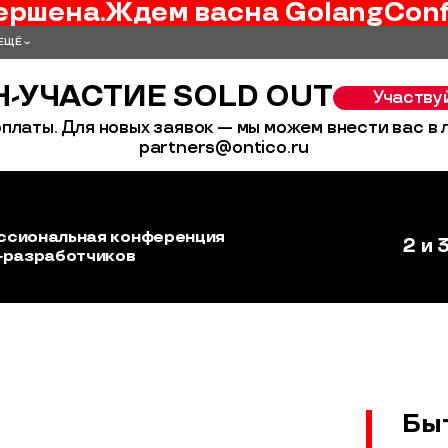
ершена.
Ждем вас
на
GolangCon
ЕЩЁ
-УЧАСТИЕ SOLD OUT
Участву
платы. Для новых заявок — мы можем внести вас в
partners@ontico.ru
ссиональная конференция
2 и 
‑разработчиков
Бы