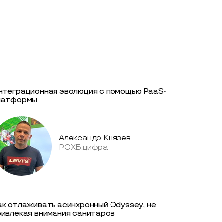
нтеграционная эволюция с помощью PaaS-
латформы
Александр Князев
РСХБ.цифра
ак отлаживать асинхронный Odyssey, не
ривлекая внимания санитаров