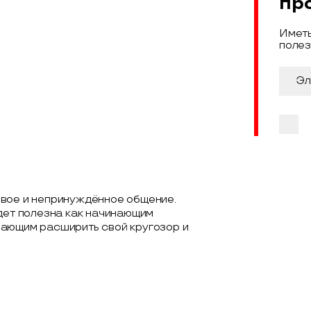
пр
Иметь
полез
ивое и непринуждённое общение.
удет полезна как начинающим
лающим расширить свой кругозор и