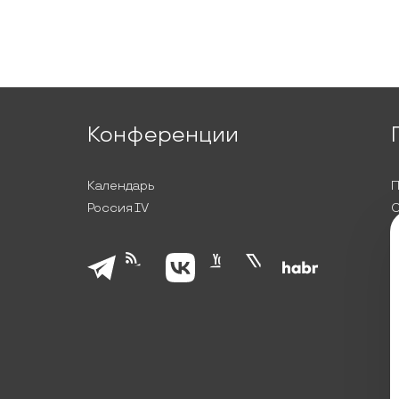
Конференции
Календарь
П
Россия IV
С
П
Л
К