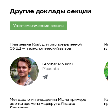
Другие доклады секции
Узкотематические секции
Плагины на Rust для распределённой
И
СУБД — технологический вызов
п
Георгий Мошкин
Picodata
Методология внедрения ML на примере
К
оценки времени маршрута Яндекс
п
Доставки