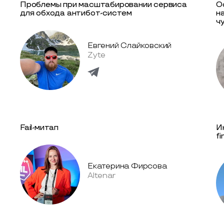
Проблемы при масштабировании сервиса
О
для обхода антибот-систем
н
ч
Евгений Слайковский
Zyte
Fail-митап
И
f
Екатерина Фирсова
Altenar