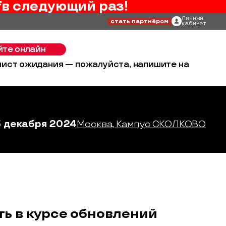
f
в следующий раз!
Личный
стать партнёром
кабинет
йте онлайн
 лист ожидания — пожалуйста, напишите на
3 декабря 2024
Москва, Кампус СКОЛКОВО
ть в курсе обновлений