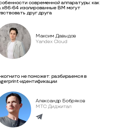
собенности современной аппаратуры: как
а x86-64 изолированные ВМ могут
увствовать друг друга
Максим Давыдов
Yandex Cloud
нкогнито не поможет: разбираемся в
ingerprint-идентификации
Александр Бобряков
МТС Диджитал