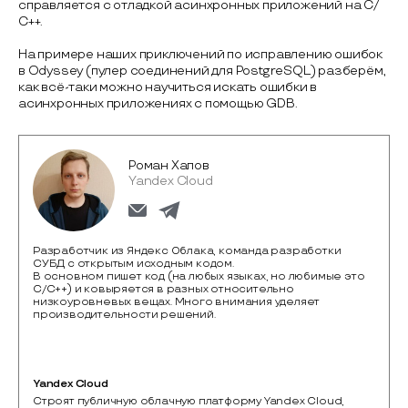
справляется с отладкой асинхронных приложений на С/
С++.
На примере наших приключений по исправлению ошибок
в Odyssey (пулер соединений для PostgreSQL) разберём,
как всё-таки можно научиться искать ошибки в
асинхронных приложениях с помощью GDB.
Роман Хапов
Yandex Cloud
Разработчик из Яндекс Облака, команда разработки
СУБД с открытым исходным кодом.
В основном пишет код (на любых языках, но любимые это
С/С++) и ковыряется в разных относительно
низкоуровневых вещах. Много внимания уделяет
производительности решений.
Yandex Cloud
Строят публичную облачную платформу Yandex Cloud, 