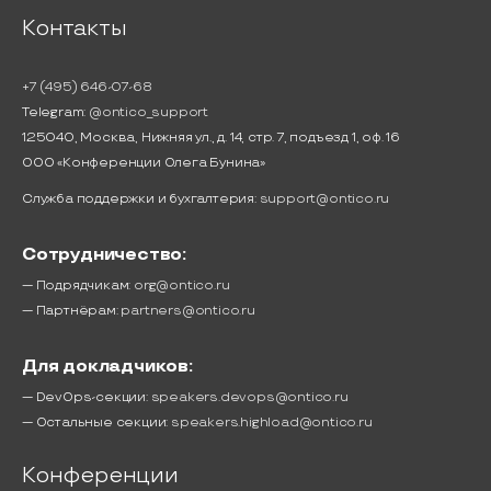
Контакты
+7 (495) 646-07-68
Telegram:
@ontico_support
125040, Москва, Нижняя ул., д. 14, стр. 7, подъезд 1, оф. 16
ООО «Конференции Олега Бунина»
Служба поддержки и бухгалтерия:
support@ontico.ru
Сотрудничество:
— Подрядчикам:
org@ontico.ru
— Партнёрам:
partners@ontico.ru
Для докладчиков:
— DevOps-секции:
speakers.devops@ontico.ru
— Остальные секции:
speakers.highload@ontico.ru
Конференции