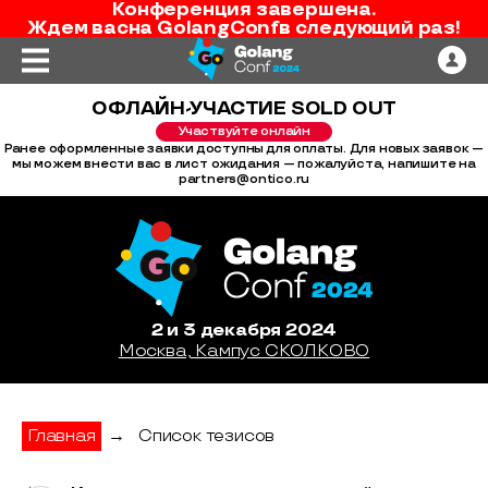
Конференция завершена.
Ждем вас
на
GolangConf
в следующий раз!
ОФЛАЙН-УЧАСТИЕ SOLD OUT
Участвуйте онлайн
Ранее оформленные заявки доступны для оплаты. Для новых заявок —
мы можем внести вас в лист ожидания — пожалуйста, напишите на
partners@ontico.ru
2 и 3 декабря 2024
Москва, Кампус СКОЛКОВО
Главная
→
Список тезисов