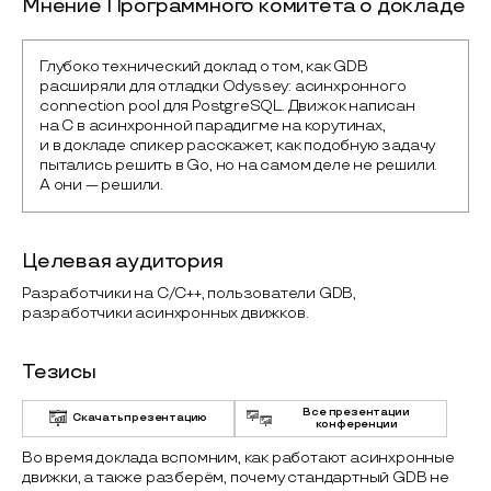
Мнение Программного комитета о докладе
Глубоко технический доклад о том, как GDB 
расширяли для отладки Odyssey: асинхронного 
connection pool для PostgreSQL. Движок написан 
на C в асинхронной парадигме на корутинах, 
и в докладе спикер расскажет, как подобную задачу 
пытались решить в Go, но на самом деле не решили. 
А они — решили.
Целевая аудитория
Разработчики на С/С++, пользователи GDB,
разработчики асинхронных движков.
Тезисы
Все презентации
Скачать презентацию
конференции
Во время доклада вспомним, как работают асинхронные
движки, а также разберём, почему стандартный GDB не