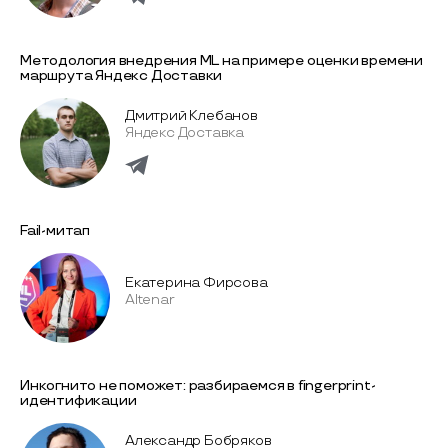
Методология внедрения ML на примере оценки времени
маршрута Яндекс Доставки
Дмитрий Клебанов
Яндекс Доставка
Fail-митап
Екатерина Фирсова
Altenar
Инкогнито не поможет: разбираемся в fingerprint-
идентификации
Александр Бобряков