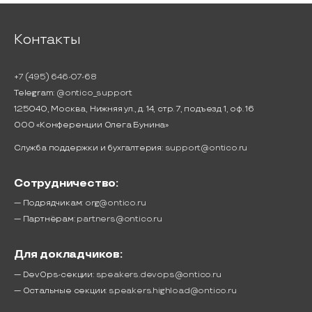
Контакты
+7 (495) 646-07-68
Telegram:
@ontico_support
125040, Москва, Нижняя ул., д. 14, стр. 7, подъезд 1, оф. 16
ООО «Конференции Олега Бунина»
Служба поддержки и бухгалтерия:
support@ontico.ru
Сотрудничество:
— Подрядчикам:
org@ontico.ru
— Партнёрам:
partners@ontico.ru
Для докладчиков:
— DevOps-секции:
speakers.devops@ontico.ru
— Остальные секции:
speakers.highload@ontico.ru