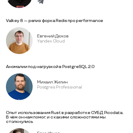
Valkey 8 — релиз форка Redis про performance
Евгений Дюков
Yandex Cloud
Аномалии под нагрузкой в PostgreSQL 2.0
Михаил Жилин
Postgres Professional
Опыт использования Rust в разработке СУБД Picodata.
В чём он нам помог, и с какими сложностями мы
столкнулись