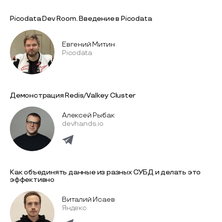
Picodata Dev Room. Введение в Picodata
Евгений Митин
Picodata
Демонстрация Redis/Valkey Cluster
Алексей Рыбак
devhands.io
Как объединять данные из разных СУБД и делать это
эффективно
Виталий Исаев
Яндекс