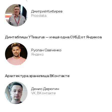
Дмитрий Кибирев
Picodata
Динтаблицы YTsaurus — и ещё одна СУБД от Яндекса
Руслан Савченко
Яндекс
Архитектура хранилища ВКонтакте
Денис Дерюгин
VK, ВКонтакте