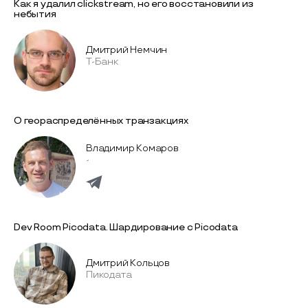
Как я удалил clickstream, но его восстановили из
небытия
Дмитрий Немчин
Т-Банк
О геораспределённых транзакциях
Владимир Комаров
-
Dev Room Picodata. Шардирование с Picodata
Дмитрий Кольцов
Пикодата