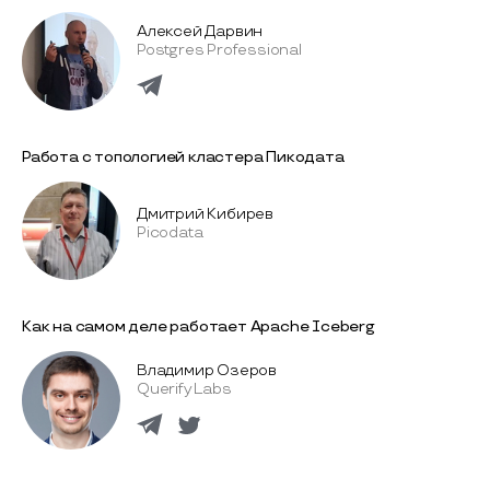
Алексей Дарвин
Postgres Professional
Работа с топологией кластера Пикодата
Дмитрий Кибирев
Picodata
Как на самом деле работает Apache Iceberg
Владимир Озеров
Querify Labs