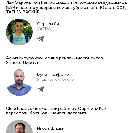
Лес Меркла, или Как мы уменьшили объём метаданных на
83% и заодно ускорили поиск дубликатов в 10 раз в СХД
TATLIN.BACKUP
Сергей Ли
YADRO
Архитектура хранилища рекламных объектов
Яндекс.Директ
Булат Гайфуллин
Яндекс.Технологии
Cloud-native-подход при работе с Ceph, или Как
перестать бояться и начать деплоить
Игорь Шишкин