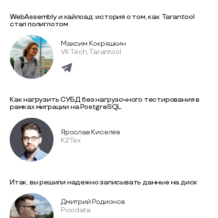
WebAssembly и хайлоад: история о том, как Tarantool
стал полиглотом
Максим Кокряшкин
VK Tech, Tarantool
Как нагрузить СУБД без нагрузочного тестирования в
рамках миграции на PostgreSQL
Ярослав Киселёв
К2Тех
Итак, вы решили надежно записывать данные на диск
Дмитрий Родионов
Picodata