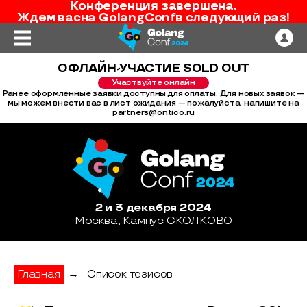
Конференция завершена.
Ждем вас
на
GolangConf
в следующий раз!
ОФЛАЙН-УЧАСТИЕ SOLD OUT
Участвуйте онлайн
Ранее оформленные заявки доступны для оплаты. Для новых заявок —
мы можем внести вас в лист ожидания — пожалуйста, напишите на
partners@ontico.ru
2 и 3 декабря 2024
Москва, Кампус СКОЛКОВО
Главная
→
Список тезисов