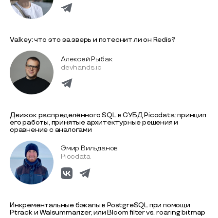
Valkey: что это за зверь и потеснит ли он Redis?
Алексей Рыбак
devhands.io
Движок распределённого SQL в СУБД Picodata: принцип
его работы, принятые архитектурные решения и
сравнение с аналогами
Эмир Вильданов
Picodata
Инкрементальные бэкапы в PostgreSQL при помощи
Ptrack и Walsummarizer, или Bloom filter vs. roaring bitmap