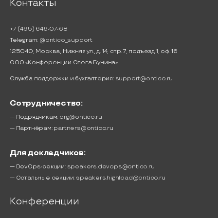
Контакты
+7 (495) 646-07-68
Telegram:
@ontico_support
125040, Москва, Нижняя ул., д. 14, стр. 7, подъезд 1, оф. 16
ООО «Конференции Олега Бунина»
Служба поддержки и бухгалтерия:
support@ontico.ru
Сотрудничество:
— Подрядчикам:
org@ontico.ru
— Партнёрам:
partners@ontico.ru
Для докладчиков:
— DevOps-секции:
speakers.devops@ontico.ru
— Остальные секции:
speakers.highload@ontico.ru
Конференции