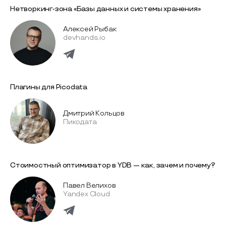
Нетворкинг-зона «Базы данных и системы хранения»
Алексей Рыбак
devhands.io
Плагины для Picodata
Дмитрий Кольцов
Пикодата
Стоимостный оптимизатор в YDB — как, зачем и почему?
Павел Велихов
Yandex Cloud