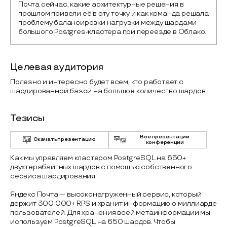
Почта сейчас, какие архитектурные решения в 
прошлом привели её в эту точку и как команда решала 
проблему балансировки нагрузки между шардами 
большого Postgres-кластера при переезде в Облако.
Целевая аудитория
Полезно и интересно будет всем, кто работает с
шардированной базой на большое количество шардов.
Тезисы
Все презентации
Скачать презентацию
конференции
Как мы управляем кластером PostgreSQL на 650+
двухтерабайтных шардов с помощью собственного
сервиса шардирования.
Яндекс Почта — высоконагруженный сервис, который
держит 300 000+ RPS и хранит информацию о миллиарде
пользователей. Для хранения всей метаинформации мы
используем PostgreSQL на 650 шардов. Чтобы