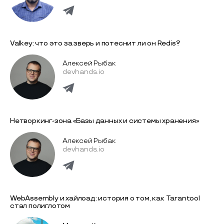
Valkey: что это за зверь и потеснит ли он Redis?
Алексей Рыбак
devhands.io
Нетворкинг-зона «Базы данных и системы хранения»
Алексей Рыбак
devhands.io
WebAssembly и хайлоад: история о том, как Tarantool
стал полиглотом