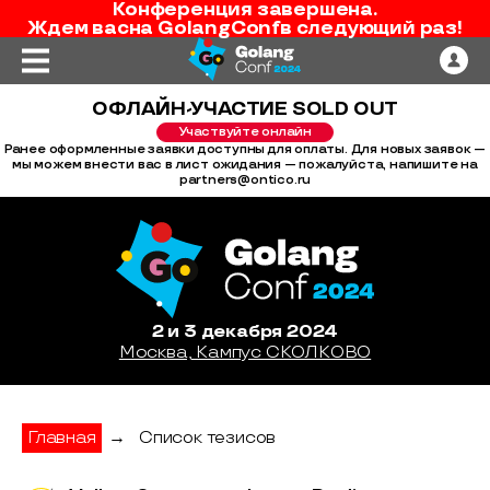
Конференция завершена.
Ждем вас
на
GolangConf
в следующий раз!
ОФЛАЙН-УЧАСТИЕ SOLD OUT
Участвуйте онлайн
Ранее оформленные заявки доступны для оплаты. Для новых заявок —
мы можем внести вас в лист ожидания — пожалуйста, напишите на
partners@ontico.ru
2 и 3 декабря 2024
Москва, Кампус СКОЛКОВО
Главная
→
Список тезисов