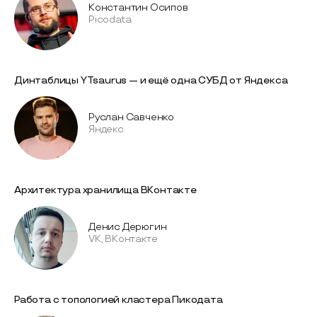
Константин Осипов
Picodata
Динтаблицы YTsaurus — и ещё одна СУБД от Яндекса
Руслан Савченко
Яндекс
Архитектура хранилища ВКонтакте
Денис Дерюгин
VK, ВКонтакте
Работа с топологией кластера Пикодата