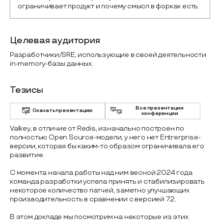
ограничивает продукт и почему смысл в форках есть.
Целевая аудитория
Разработчики/SRE, использующие в своей деятельности
in-memory-базы данных.
Тезисы
Все презентации
Скачать презентацию
конференции
Valkey, в отличие от Redis, изначально построен по
полностью Open Source-модели, у него нет Entrerprise-
версии, которая бы каким-то образом ограничивала его
развитие.
С момента начала работы над ним весной 2024 года
команда разработки успела принять и стабилизировать
некоторое количество патчей, заметно улучшающих
производительность в сравнении с версией 7.2.
В этом докладе мы посмотрим на некоторые из этих