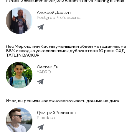
Ptrack и Walsummarizer, или Bloom filter vs. roaring bitmap
Алексей Дарвин
Postgres Professional
Лес Меркла, или Как мы уменьшили объём метаданных на
83% и заодно ускорили поиск дубликатов в 10 раз в СХД
TATLIN.BACKUP
Сергей Ли
YADRO
Итак, вы решили надежно записывать данные на диск
Дмитрий Родионов
Picodata