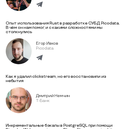
Опыт использования Rust в разработке СУБД Picodata.
В чём он нам помог, и с какими сложностями мы
столкнулись
Егор Ивков
Picodata
Как я удалил clickstream, но его восстановили из
небытия
Дмитрий Немчин
Т-Банк
Инкрементальные бэкапы в PostgreSQL при помощи