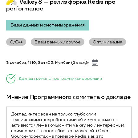
Valkey 8 — релиз форка Redis про
performance
Базы данных и системы хранения
C/C++
Базы данных / другое
Оптимизация
3 декабря, 11:10, Зал «05. Мумбаи (2 этаж)»
Доклад принят в программу конференции
Мнение Программного комитета о докладе
Доклад интересен не только глубокими 
техническими подробностями об изменениях от 
активного члена комьюнити Valkey, но и интересным 
примером о нюансах бизнес-моделей в Open 
Source-проектах на примере Redis, как это 