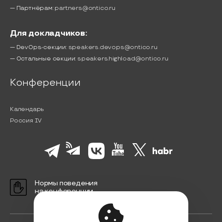
— Партнёрам:
partners@ontico.ru
Для докладчиков:
— DevOps-секции:
speakers.devops@ontico.ru
— Остальные секции:
speakers.highload@ontico.ru
Конференции
Календарь
Россия IV
Нормы поведения
на конференции