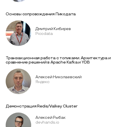
Основы сопровождения Пикодата
Дмитрий Кибирев
Picodata
Транзакционная работа с топиками. Архитектура и
сравнение решений в Apache Kafka и YDB
Алексей Николаевский
Яндекс
Демонстрация Redis/Valkey Cluster
Алексей Рыбак
devhands.io