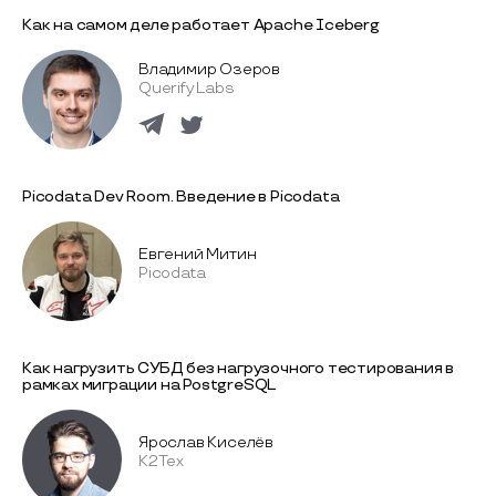
Как на самом деле работает Apache Iceberg
Владимир Озеров
Querify Labs
Picodata Dev Room. Введение в Picodata
Евгений Митин
Picodata
Как нагрузить СУБД без нагрузочного тестирования в
рамках миграции на PostgreSQL
Ярослав Киселёв
К2Тех