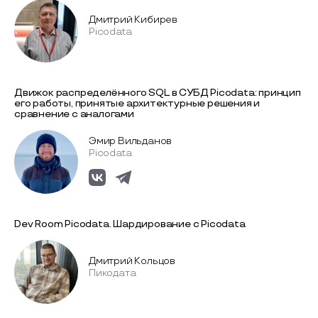
Дмитрий Кибирев
Picodata
Движок распределённого SQL в СУБД Picodata: принцип
его работы, принятые архитектурные решения и
сравнение с аналогами
Эмир Вильданов
Picodata
Dev Room Picodata. Шардирование с Picodata
Дмитрий Кольцов
Пикодата