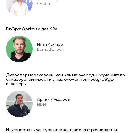
Флант
FinOps: Optimize для K8s
Илья Кочнев
Lamoda Tech
Дизастер нерекавери, или Как на очередных учениях по
отказоустойчивости у нас сломались PostgreSQL-
кластеры
Артем Федоров
ИВИ
Инженерная культура на масштабе: как развивать и