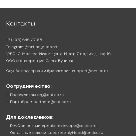
Контакты
+7 (495) 646-07-68
Telegram:
@ontico_support
125040, Москва, Нижняя ул., д. 14, стр. 7, подъезд 1, оф. 16
ООО «Конференции Олега Бунина»
Служба поддержки и бухгалтерия:
support@ontico.ru
Сотрудничество:
— Подрядчикам:
org@ontico.ru
— Партнёрам:
partners@ontico.ru
Для докладчиков:
— DevOps-секции:
speakers.devops@ontico.ru
— Остальные секции:
speakers.highload@ontico.ru