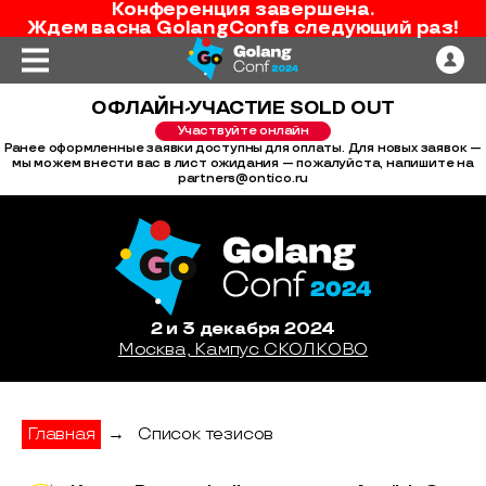
Конференция завершена.
Ждем вас
на
GolangConf
в следующий раз!
ОФЛАЙН-УЧАСТИЕ SOLD OUT
Участвуйте онлайн
Ранее оформленные заявки доступны для оплаты. Для новых заявок —
мы можем внести вас в лист ожидания — пожалуйста, напишите на
partners@ontico.ru
2 и 3 декабря 2024
Москва, Кампус СКОЛКОВО
Главная
→
Список тезисов