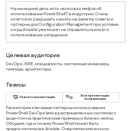
На нынешний день есть несколько мифов об 
использовании PowerShell7 в индустрии. Очень 
хочется их разрушить и взять на заметку советы и 
паттерны для Configuration Management при условии, 
когда Ansible уже может не справляться или его 
использование затруднено.
Целевая аудитория
DevOps-/SRE-специалисты, системные инженеры,
тимлиды, архитекторы.
Тезисы
Все презентации
Скачать презентацию
конференции
Рассмотрим ключевые паттерны использования
PowerShell DevOps'ами в распределенных системах с
акцентом на практические примеры и бизнес-кейсы.
Обсудим, где и почему PowerShell может быть
предпочтительнее Ansible. Очертим возможности