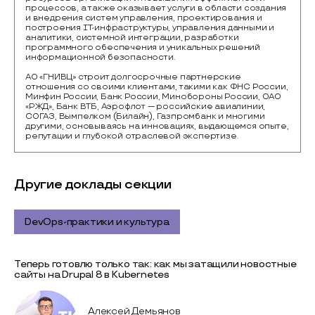
процессов, а также оказывает услуги в области создания 
и внедрения систем управления, проектирования и 
построения IT-инфраструктуры, управления данными и 
аналитики, системной интеграции, разработки 
программного обеспечения и уникальных решений 
информационной безопасности.

АО «ГНИВЦ» строит долгосрочные партнерские 
отношения со своими клиентами, такими как ФНС России, 
Минфин России, Банк России, Минобороны России, ОАО 
«РЖД», Банк ВТБ, Аэрофлот — российские авиалинии, 
СОГАЗ, Вымпелком (Билайн), Газпромбанк и многими 
другими, основываясь на инновациях, выдающемся опыте, 
репутации и глубокой отраслевой экспертизе.
Другие доклады секции
DevOps-практики и культура
Теперь готовлю только так: как мы затащили новостные
сайты на Drupal 8 в Kubernetes
Алексей Демьянов