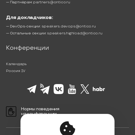
— Партнёрам:
partners@ontico.ru
Для докладчиков:
— DevOps-секции:
speakers.devops@ontico.ru
— Остальные секции:
speakers.highload@ontico.ru
Конференции
Календарь
Россия IV
Нормы поведения
на конференции