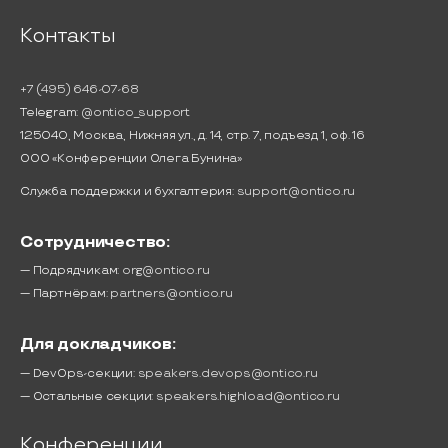
Контакты
+7 (495) 646-07-68
Telegram:
@ontico_support
125040, Москва, Нижняя ул., д. 14, стр. 7, подъезд 1, оф. 16
ООО «Конференции Олега Бунина»
Служба поддержки и бухгалтерия:
support@ontico.ru
Сотрудничество:
— Подрядчикам:
org@ontico.ru
— Партнёрам:
partners@ontico.ru
Для докладчиков:
— DevOps-секции:
speakers.devops@ontico.ru
— Остальные секции:
speakers.highload@ontico.ru
Конференции