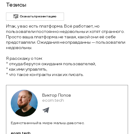
Тезисы
Скачать презентацию
Итак, у вас есть платформа. Всё работает, но
пользователи постоянно недовольны и хотят странного.
Просто ваша платформа не такая, какой они её себе
представляли. Ожидания неоправданны — пользователи
недовольны.
Я расскажу о том:
* откуда берутся ожидания пользователей,
* как ими управлять,
* что такое контракты и как их писать.
Виктор Попов
ecom.tech
Единственный в мире малыш-девопес.
ecom.tech