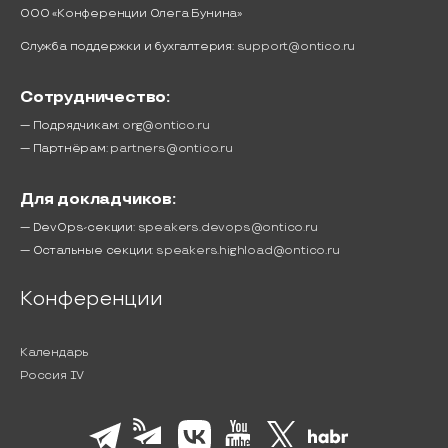
ООО «Конференции Олега Бунина»
Служба поддержки и бухгалтерия:
support@ontico.ru
Сотрудничество:
— Подрядчикам:
org@ontico.ru
— Партнёрам:
partners@ontico.ru
Для докладчиков:
— DevOps-секции:
speakers.devops@ontico.ru
— Остальные секции:
speakers.highload@ontico.ru
Конференции
Календарь
Россия IV