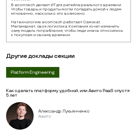
В ecom.tech делают ИТ для ретейла реального времени. 
Чтобы товары и продукты могли попадать домой к людям 
мгновенно, насколько это возможно.

На технологиях ecom.tech работают Самокат, 
Мегамаркет, своя логистика. Компания хочет изменить 
саму модель потребления, чтобы люди иначе относились 
к покупкам и своему времени.
Другие доклады секции
Platform Engineering
Как сделать платформу удобной, или Авито PaaS спустя
5 лет
Александр Лукьянченко
Авито