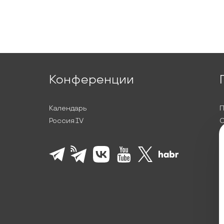
Конференции
Календарь
П
Россия IV
С
П
Л
К