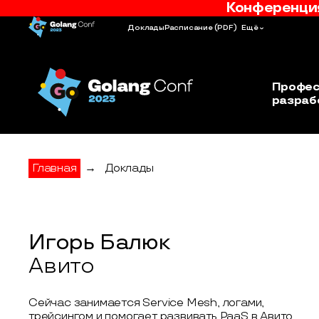
Конференция
Доклады
Расписание
(PDF)
Ещё
Профес
разраб
Главная
→
Доклады
Игорь Балюк
Авито
Сейчас занимается Service Mesh, логами,
трейсингом и помогает развивать PaaS в Авито.