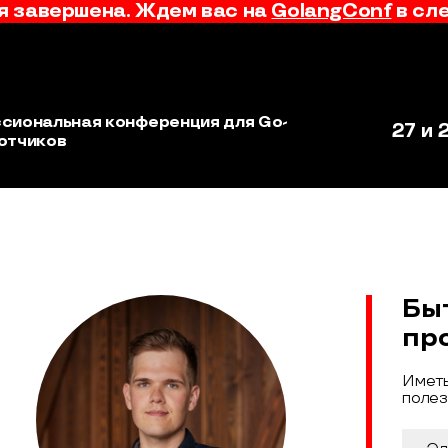
 завершена. Ждем вас на
GolangConf
в сл
сиональная конференция для Go-
27 и 
отчиков
Бы
пр
Иметь
полез