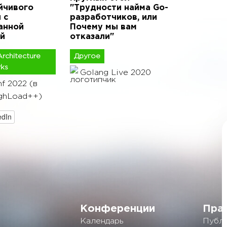
йчивого
"Трудности найма Go-
 с
разработчиков, или
анной
Почему мы вам
й
отказали"
rchitecture
Другое
ks
Golang Live 2020
f 2022 (в
ghLoad++)
edIn
Конференции
Пра
Календарь
Публи