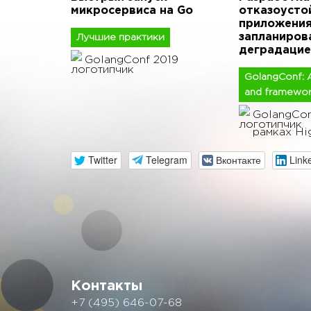
микросервиса на Go
отказоусто
приложения
запланиров
Лучшие практики
деградацие
GolangConf 2019
GolangConf: A
and framewor
GolangCon
рамках Hi
Twitter
Telegram
Вконтакте
Link
Контакты
+7 (495) 646-07-68