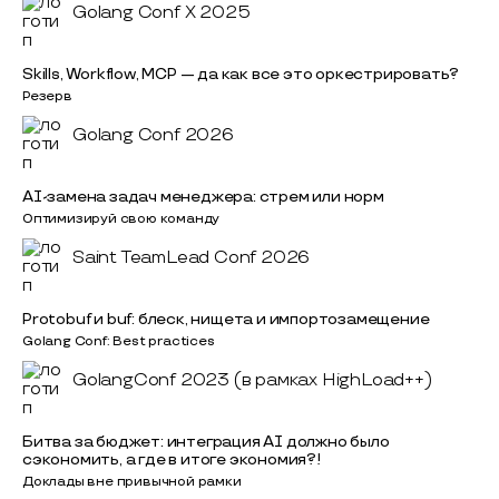
Golang Conf X 2025
Skills, Workflow, MCP — да как все это оркестрировать?
Резерв
Golang Conf 2026
AI-замена задач менеджера: стрем или норм
Оптимизируй свою команду
Saint TeamLead Conf 2026
Protobuf и buf: блеск, нищета и импортозамещение
Golang Conf: Best practices
GolangConf 2023 (в рамках HighLoad++)
Битва за бюджет: интеграция AI должно было
сэкономить, а где в итоге экономия?!
Доклады вне привычной рамки