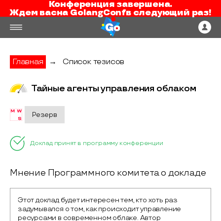
Конференция завершена.
Ждем вас
на
GolangConf
в следующий раз!
Главная
→
Список тезисов
Тайные агенты управления облаком
Резерв
Доклад принят в программу конференции
Мнение Программного комитета о докладе
Этот доклад будет интересен тем, кто хоть раз 
задумывался о том, как происходит управление 
ресурсами в современном облаке. Автор 