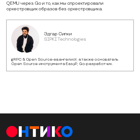
QEMU через Go и то, как мы спроектировали
оркестровщик образов без оркестровщика.
Эдгар Сипки
SIPKI Technologies
gRPC & Open Source-евангелист, а также основатель
Open Source-инструмента EasyP, Go-разработчик.