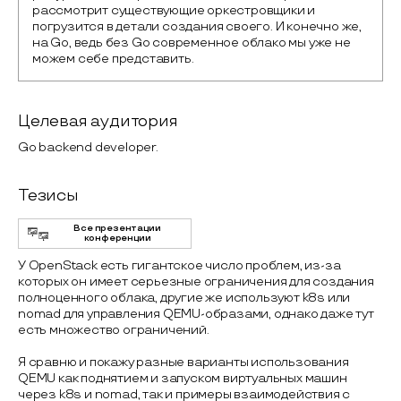
рассмотрит существующие оркестровщики и 
погрузится в детали создания своего. И конечно же, 
на Go, ведь без Go современное облако мы уже не 
можем себе представить.
Целевая аудитория
Go backend developer.
Тезисы
Все презентации
конференции
У OpenStack есть гигантское число проблем, из-за
которых он имеет серьезные ограничения для создания
полноценного облака, другие же используют k8s или
nomad для управления QEMU-образами, однако даже тут
есть множество ограничений.
Я сравню и покажу разные варианты использования
QEMU как поднятием и запуском виртуальных машин
через k8s и nomad, так и примеры взаимодействия с