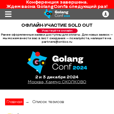
Конференция завершена.
Ждем вас
на
GolangConf
в следующий раз!
ОФЛАЙН-УЧАСТИЕ SOLD OUT
Участвуйте онлайн
Ранее оформленные заявки доступны для оплаты. Для новых заявок —
мы можем внести вас в лист ожидания — пожалуйста, напишите на
partners@ontico.ru
2 и 3 декабря 2024
Москва, Кампус СКОЛКОВО
Главная
→
Список тезисов