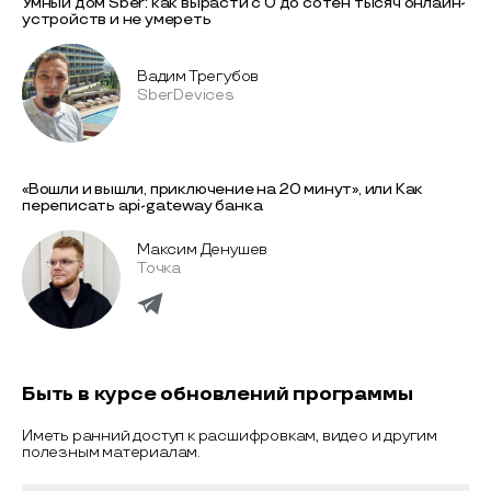
Умный дом Sber: как вырасти с 0 до сотен тысяч онлайн-
устройств и не умереть
Вадим Трегубов
SberDevices
«Вошли и вышли, приключение на 20 минут», или Как
переписать api-gateway банка
Максим Денушев
Точка
Быть в курсе обновлений программы
Иметь ранний доступ к расшифровкам, видео и другим
полезным материалам.