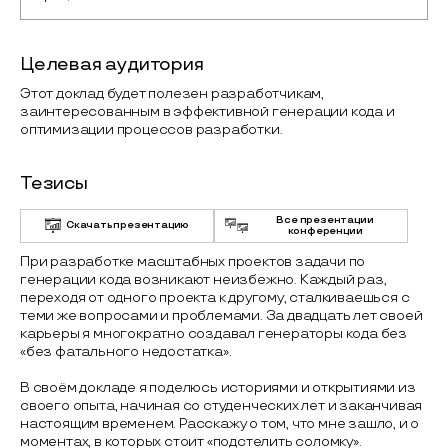
Целевая аудитория
Этот доклад будет полезен разработчикам,
заинтересованным в эффективной генерации кода и
оптимизации процессов разработки.
Тезисы
Все презентации
Скачать презентацию
конференции
При разработке масштабных проектов задачи по
генерации кода возникают неизбежно. Каждый раз,
переходя от одного проекта к другому, сталкиваешься с
теми же вопросами и проблемами. За двадцать лет своей
карьеры я многократно создавал генераторы кода без
«без фатального недостатка».
В своём докладе я поделюсь историями и открытиями из
своего опыта, начиная со студенческих лет и заканчивая
настоящим временем. Расскажу о том, что мне зашло, и о
моментах, в которых стоит «подстелить соломку».