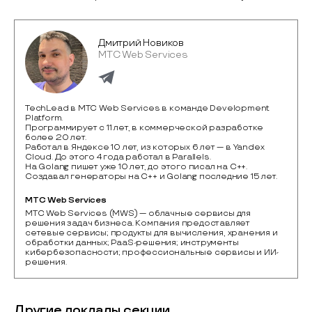
Дмитрий Новиков
МТС Web Services
TechLead в MTС Web Services в команде Development
Platform.
Программирует с 11 лет, в коммерческой разработке
более 20 лет.
Работал в Яндексе 10 лет, из которых 6 лет — в Yandex
Cloud. До этого 4 года работал в Parallels.
На Golang пишет уже 10 лет, до этого писал на C++.
Создавал генераторы на C++ и Golang последние 15 лет.
МТС Web Services
MTС Web Services (MWS) — облачные сервисы для 
решения задач бизнеса. Компания предоставляет 
сетевые сервисы; продукты для вычисления, хранения и 
обработки данных; PaaS-решения; инструменты 
кибербезопасности; профессиональные сервисы и ИИ-
Другие доклады секции