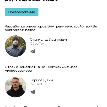
Превозмогание
Разработка операторов. Внутреннее устройство K8s
controller-runtime
Станислав Иванкевич
СберТех
Страх и Ненависть в Ви.Tech: как жить без
микросервисов
Кирилл Кузин
Ви.Tech