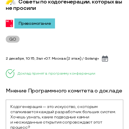
Советы по кодогенерации, которых вы
не просили
Превозмогание
GO
2 декабря, 10:15, Зал «07. Москва (2 этаж) / Golang»
Доклад принят в программу конференции
Мнение Программного комитета о докладе
Кодогенерация — это искусство, с которым 
сталкивается каждый разработчик больших систем. 
Хочешь узнать, какие подводные камни 
и неожиданные открытия сопровождают этот 
процесс?