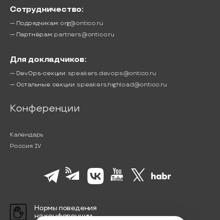
Сотрудничество:
— Подрядчикам:
org@ontico.ru
— Партнёрам:
partners@ontico.ru
Для докладчиков:
— DevOps-секции:
speakers.devops@ontico.ru
— Остальные секции:
speakers.highload@ontico.ru
Конференции
Календарь
Россия IV
Нормы поведения
на конференции