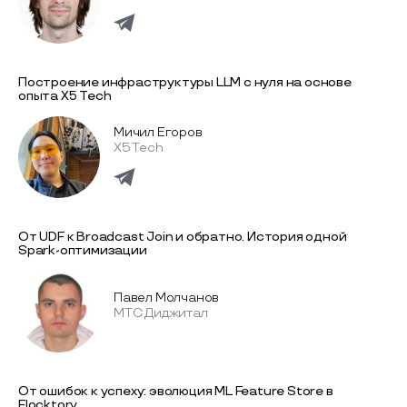
Построение инфраструктуры LLM с нуля на основе
опыта Х5 Tech
Мичил Егоров
X5 Tech
От UDF к Broadcast Join и обратно. История одной
Spark-оптимизации
Павел Молчанов
МТС Диджитал
От ошибок к успеху: эволюция ML Feature Store в
Flocktory