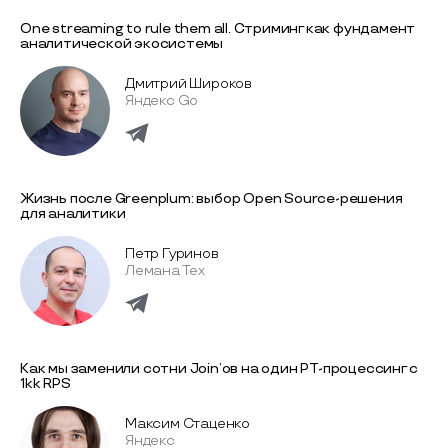
One streaming to rule them all. Стриминг как фундамент
аналитической экосистемы
Дмитрий Широков
Яндекc Go
Жизнь после Greenplum: выбор Open Source-решения
для аналитики
Петр Гуринов
Лемана Тех
Как мы заменили сотни Join’ов на один РТ-процессинг с
1kk RPS
Максим Стаценко
Яндекс