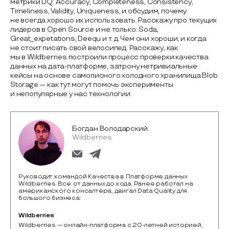
метрики DQ: Accuracy, Completeness, Consistency,
Timeliness, Validity, Uniqueness, и обсудим, почему
не всегда хорошо их использовать. Расскажу про текущих
лидеров в Open Source и не только: Soda,
Great_expetations, Deequ и т. д. Чем они хороши, и когда
не стоит писать свой велосипед. Расскажу, как
мы в Wildberries построили процесс проверки качества
данных на дата-платформе, затрону нетривиальные
кейсы на основе самописного холодного хранилища Blob
Storage — как тут могут помочь эксперименты
и непопулярные у нас технологии.
Богдан Володарский
Wildberries
Руководит командой Качества в Платформе данных
Wildberries. Все: от данных до кода. Ранее работал на
американского консалтера, двигал Data Quality для
большого бизнеса.
Wildberries
Wildberries — онлайн-платформа с 20-летней историей, 