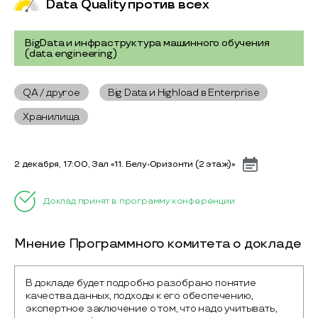
Data Quality против всех
BigData и инфраструктура машинного обучения
(data engineering)
QA / другое
Big Data и Highload в Enterprise
Хранилища
2 декабря, 17:00, Зал «11. Белу-Оризонти (2 этаж)»
Доклад принят в программу конференции
Мнение Программного комитета о докладе
В докладе будет подробно разобрано понятие 
качества данных, подходы к его обеспечению, 
экспертное заключение о том, что надо учитывать, 