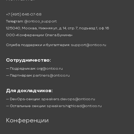
+7 (495) 646-07-68
Telegram:
@ontico_support
125040, Москва, Нижняя ул., д. 14, стр. 7, подъезд 1, оф. 16
ООО «Конференции Олега Бунина»
Служба поддержки и бухгалтерия:
support@ontico.ru
Сотрудничество:
— Подрядчикам:
org@ontico.ru
— Партнёрам:
partners@ontico.ru
Для докладчиков:
— DevOps-секции:
speakers.devops@ontico.ru
— Остальные секции:
speakers.highload@ontico.ru
Конференции