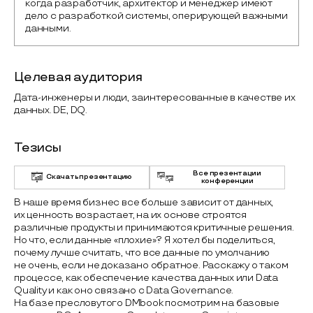
когда разработчик, архитектор и менеджер имеют 
дело с разработкой системы, оперирующей важными 
данными. 
Целевая аудитория
Дата-инженеры и люди, заинтересованные в качестве их
данных. DE, DQ.
Тезисы
Все презентации
Скачать презентацию
конференции
В наше время бизнес все больше зависит от данных,
их ценность возрастает, на их основе строятся
различные продукты и принимаются критичные решения.
Но что, если данные «плохие»? Я хотел бы поделиться,
почему лучше считать, что все данные по умолчанию
не очень, если не доказано обратное. Расскажу о таком
процессе, как обеспечение качества данных или Data
Quality и как оно связано с Data Governance.
На базе пресловутого DMbook посмотрим на базовые