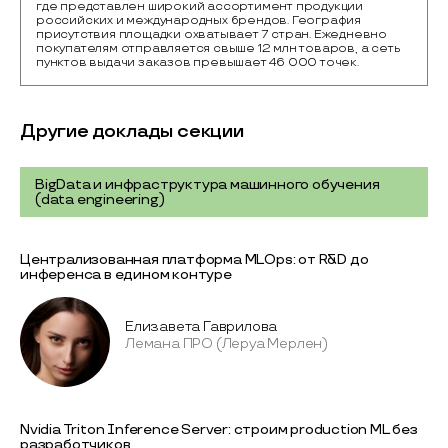
где представлен широкий ассортимент продукции 
российских и международных брендов. География 
присутствия площадки охватывает 7 стран. Ежедневно 
покупателям отправляется свыше 12 млн товаров, а сеть 
пунктов выдачи заказов превышает 46 000 точек.
Другие доклады секции
BigData и инфраструктура машинного обучения
(data engineering)
Централизованная платформа MLOps: от R&D до
инференса в едином контуре
Елизавета Гаврилова
Лемана ПРО (Леруа Мерлен)
Nvidia Triton Inference Server: строим production ML без
разработчиков