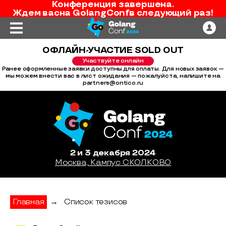
Конференция завершена.
Ждем вас
на
GolangConf
в следующий раз!
ОФЛАЙН-УЧАСТИЕ SOLD OUT
Участвуйте онлайн
Ранее оформленные заявки доступны для оплаты. Для новых заявок —
мы можем внести вас в лист ожидания — пожалуйста, напишите на
partners@ontico.ru
2 и 3 декабря 2024
Москва, Кампус СКОЛКОВО
Главная
→
Список тезисов