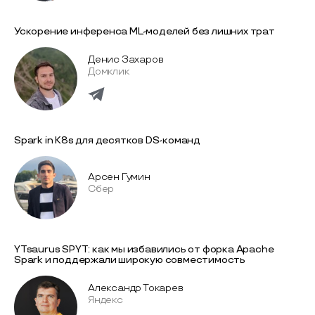
Ускорение инференса ML-моделей без лишних трат
Денис Захаров
Домклик
Spark in K8s для десятков DS-команд
Арсен Гумин
Сбер
YTsaurus SPYT: как мы избавились от форка Apache
Spark и поддержали широкую совместимость
Александр Токарев
Яндекс