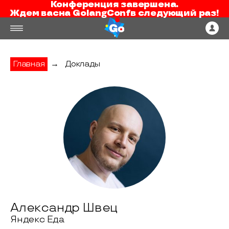
Конференция завершена.
Ждем вас
на
GolangConf
в следующий раз!
Главная
→
Доклады
Александр Швец
Яндекс Еда