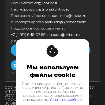
Орг. комитет:
org@ontico.ru
Партнерство:
partners@ontico.ru
Программный комитет:
speakers@ontico.ru
Инфопартнерство:
marketing@ontico.team
Поддержка и вопросы оплаты:
+7 (495) 646-07-68
,
support@ontico.ru
,
@ontico_support
Мы в телеграм
Мы используем
ООО «Конференции Олега Бунина»
файлы cookie
Сайт использует файлы cookie для
ООО «Конференции Олега Бунина», ИНН 7733863233,
эффективной работы. Продолжая
КПП 771401001 , ОКВЭД 62.01, ОКПО 26117225, ОГРН
использование сайта, вы
5137746153518, Банк получателя АО «АЛЬФА-БАНК», г.
соглашаетесь с использованием
МОСКВА, БИК 044525593, корреспондентский счет
файлов cookie.
Узнать подробнее.
30101810200000000593, расчетный счет