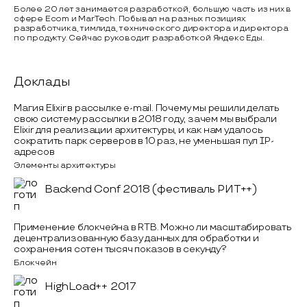
Более 20 лет занимается разработкой, большую часть из них в
сфере Ecom и MarTech. Побывал на разных позициях:
разработчика, тимлида, технического директора и директора
по продукту. Сейчас руководит разработкой Яндекс Еды.
Доклады
Магия Elixir в рассылке e-mail. Почему мы решили делать
свою систему рассылки в 2018 году, зачем мы выбрали
Elixir для реализации архитектуры, и как нам удалось
сократить парк серверов в 10 раз, не уменьшая пул IP-
адресов
Элементы архитектуры
Backend Conf 2018 (фестиваль РИТ++)
Применение блокчейна в RTB. Можно ли масштабировать
децентрализованную базу данных для обработки и
сохранения сотен тысяч показов в секунду?
Блокчейн
HighLoad++ 2017