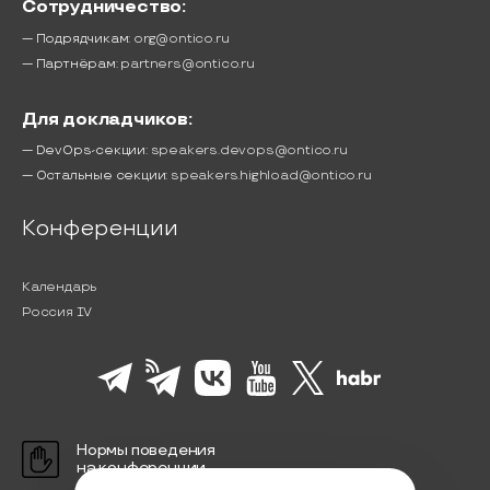
Сотрудничество:
— Подрядчикам:
org@ontico.ru
— Партнёрам:
partners@ontico.ru
Для докладчиков:
— DevOps-секции:
speakers.devops@ontico.ru
— Остальные секции:
speakers.highload@ontico.ru
Конференции
Календарь
Россия IV
Нормы поведения
на конференции