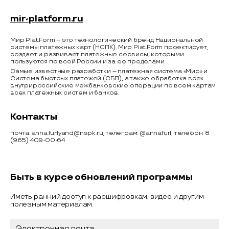
mir-platform.ru
Мир Plat.Form – это технологический бренд Национальной
системы платежных карт (НСПК). Мир Plat.Form проектирует,
создает и развивает платежные сервисы, которыми
пользуются по всей России и за ее пределами.
Самые известные разработки – платежная система «Мир» и
Система быстрых платежей (СБП), а также обработка всех
внутрироссийские межбанковские операции по всем картам
всех платежных систем и банков.
Контакты
почта: anna.furlyand@nspk.ru, телеграм: @annafurl, телефон: 8
(965) 409-00-64
Быть в курсе обновлений программы
Иметь ранний доступ к расшифровкам, видео и другим
полезным материалам.