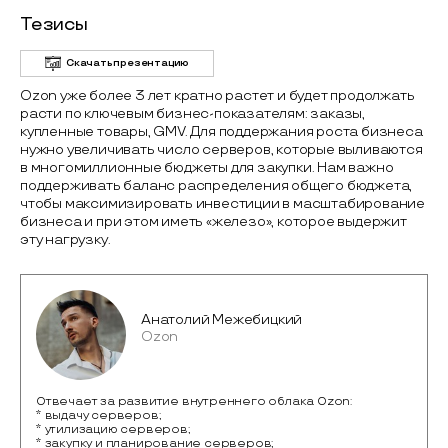
Тезисы
Скачать презентацию
Ozon уже более 3 лет кратно растет и будет продолжать
расти по ключевым бизнес-показателям: заказы,
купленные товары, GMV. Для поддержания роста бизнеса
нужно увеличивать число серверов, которые выливаются
в многомиллионные бюджеты для закупки. Нам важно
поддерживать баланс распределения общего бюджета,
чтобы максимизировать инвестиции в масштабирование
бизнеса и при этом иметь «железо», которое выдержит
эту нагрузку.
Анатолий Межебицкий
Ozon
Отвечает за развитие внутреннего облака Ozon:
* выдачу серверов;
* утилизацию серверов;
* закупку и планирование серверов;