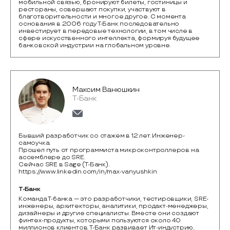
мобильной связью, бронируют билеты, гостиницы и 
рестораны, совершают покупки, участвуют в 
благотворительности и многое другое. С момента 
основания в 2006 году Т-Банк последовательно 
инвестирует в передовые технологии, в том числе в 
сфере искусственного интеллекта, формируя будущее 
банковской индустрии на глобальном уровне.
Максим Ванюшкин
Т-Банк
Бывший разработчик со стажем в 12 лет. Инженер-
самоучка.
Прошел путь от программиста микроконтроллеров на
ассемблере до SRE.
Сейчас SRE в Sage (Т-Банк).
https://www.linkedin.com/in/max-vanyushkin
Т-Банк
Команда Т-банка — это разработчики, тестировщики, SRE-
инженеры, архитекторы, аналитики, продакт-менеджеры,  
дизайнеры и другие специалисты. Вместе они создают 
финтех-продукты, которыми пользуются около 40 
миллионов клиентов. Т-Банк развивает Ит-индустрию, 