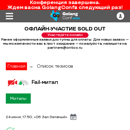
Конференция завершена.
Ждем вас
на
GolangConf
в следующий раз!
ОФЛАЙН-УЧАСТИЕ SOLD OUT
Участвуйте онлайн
Ранее оформленные заявки доступны для оплаты. Для новых заявок —
мы можем внести вас в лист ожидания — пожалуйста, напишите на
partners@ontico.ru
Главная
→
Список тезисов
Fail-митап
Митапы
24 июня, 17:50, «06 Зал Зеленый»