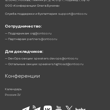
125040, Москва, Нижняя ул., д. 14, стр. 7, подъезд 1, оф. 16
ООО «Конференции Олега Бунина»
Служба поддержки и бухгалтерия:
support@ontico.ru
Сотрудничество:
— Подрядчикам:
org@ontico.ru
— Партнёрам:
partners@ontico.ru
Для докладчиков:
— DevOps-секции:
speakers.devops@ontico.ru
— Остальные секции:
speakers.highload@ontico.ru
Конференции
Календарь
Россия IV