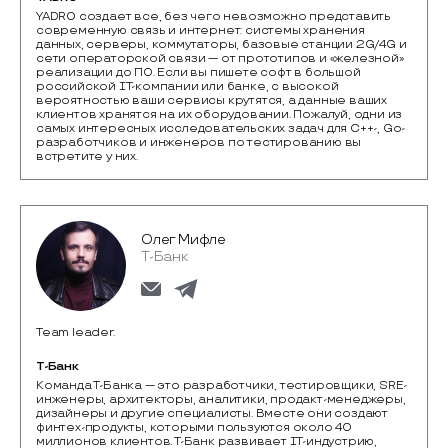
YADRO создает все, без чего невозможно представить 
современную связь и интернет: системы хранения 
данных, серверы, коммутаторы, базовые станции 2G/4G и 
сети операторской связи — от прототипов и «железной» 
реализации до ПО. Если вы пишете софт в большой 
российской IТ-компании или банке, с высокой 
вероятностью ваши сервисы крутятся, а данные ваших 
клиентов хранятся на их оборудовании. Пожалуй, одни из 
самых интересных исследовательских задач для C++-, Go-
разработчиков и инженеров по тестированию вы 
встретите у них.
Олег Мифле
Т-Банк
Team leader.
Т-Банк
Команда Т-Банка — это разработчики, тестировщики, SRE-
инженеры, архитекторы, аналитики, продакт-менеджеры,  
дизайнеры и другие специалисты. Вместе они создают 
финтех-продукты, которыми пользуются около 40 
миллионов клиентов. Т-Банк развивает IT-индустрию, 