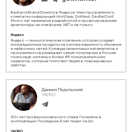
Backend Brand Director в Яндексе. Член программного
комитета конференций ArchDays, DotNext, DevRelConf.
Много лет занимался разработкой и проектированием
архитектуры на платформе .NET и не только.
Яндекс
Яндекс — технологическая компания, которая создает 
инновационные продукты на основе машинного обучения 
и нейронных сетей. Команда талантливых математиков и 
программистов развивает самую популярную в России 
поисковую систему и более 85 пользовательских 
сервисов, которые помогают людям в повседневных 
заботах.
Даниил Подольский
YADRO
30+ лет профессионального стажа. Полжизни в
эксплуатации. Последние 9 лет пишет на Go.
YADRO