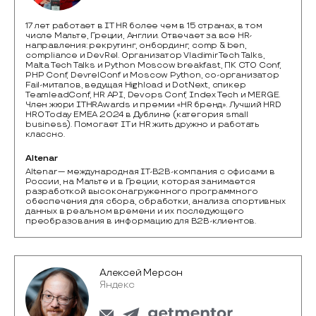
17 лет работает в IT HR более чем в 15 странах, в том
числе Мальте, Греции, Англии. Oтвечает за все HR-
направления: рекрутинг, онбординг, comp & ben,
compliance и DevRel. Организатор Vladimir Tech Talks,
Malta Tech Talks и Python Moscow breakfast, ПК CTO Conf,
PHP Conf, DevrelConf и Moscow Python, со-организатор
Fail-митапов, ведущая Highload и DotNext, спикер
TeamleadConf, HR API, Devops Conf, Index Tech и MERGE.
Член жюри ITHRAwards и премии «HR бренд». Лучший HRD
HRO Today EMEA 2024 в Дублине (категория small
business). Помогает IT и HR жить дружно и работать
классно.
Altenar
Altenar — международная IT-B2B-компания с офисами в 
России, на Мальте и в Греции, которая занимается 
разработкой высоконагруженного программного 
обеспечения для сбора, обработки, анализа спортивных 
данных в реальном времени и их последующего 
преобразования в информацию для B2B-клиентов.
Алексей Мерсон
Яндекс