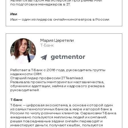
Является автором магистерской программы МАИ
по подготовке менеджеров в IT.
Иви
Иви — один из лидеров онлайн-кинотеатров в России.
Мария Церетели
Т-Банк
Работает в Т-Банк c 2016 года, руководитель группы
надежности CRM.
Старший лидер профессии IT Teamlead.
Развивала проекты менторинга и наставничества,
обучения и адаптации, найма и кадрового резерва
руководителей.
Т-Банк
Т-Банк — цифровая экосистема, в основе которой один 
из самых технологичных банков в мире и второй банк в 
России по числу розничных клиентов. Сервисами Т-Банка 
ежедневно пользуются миллионы людей и компаний, 
решая повседневные задачи онлайн: переводят и 
инвестируют деньги, получают кешбэк, пользуются 