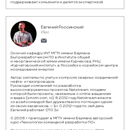
поддерживает комьюнити и делится экспертизой.
Евгений Россинский
Иви
Окончил кафедру ИУ7 МГТУ имени Баумана.
Был разработчиком ПО в Институте общей
и неорганической химии имени Курнакова, РНЦ
«Курчатовский институт», в Российско-корейском центре
исследования энергии.
Автор системы по учету и контролю сварных соединений
нефте- и газопроводов.
Руководил компанией по разработке
высоконагруженных проектов Netstream, плодами
которой были проекты, связанные с online-вещанием
и видео (smotri.com, ivi). В 2012 году Netstream вместе
со всей командой был дружественно поглощен одним
из своих заказчиков — Ivi. C 2012 года по сей день
Евгений работает CTO Ivi.
С 2006 г. преподает в МГТУ имени Баумана авторский
курс «Технологии командной разработки ПО».