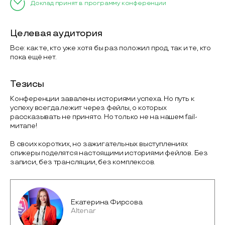
Доклад принят в программу конференции
Целевая аудитория
Все: как те, кто уже хотя бы раз положил прод, так и те, кто
пока ещё нет.
Тезисы
Конференции завалены историями успеха. Но путь к
успеху всегда лежит через фейлы, о которых
рассказывать не принято. Но только не на нашем fail-
митапе!
В своих коротких, но зажигательных выступлениях
спикеры поделятся настоящими историями фейлов. Без
записи, без трансляции, без комплексов.
Екатерина Фирсова
Altenar