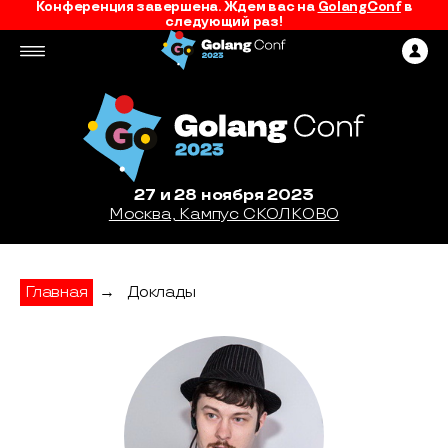
Конференция завершена. Ждем вас на
GolangConf
в
следующий раз!
27 и 28 ноября 2023
Москва, Кампус СКОЛКОВО
Главная
→
Доклады