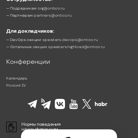
— Подрядчикам:
org@ontico.ru
— Партнёрам:
partners@ontico.ru
Для докладчиков:
— DevOps-секции:
speakers.devops@ontico.ru
— Остальные секции:
speakers.highload@ontico.ru
Конференции
Календарь
Россия IV
Нормы поведения
на конференции