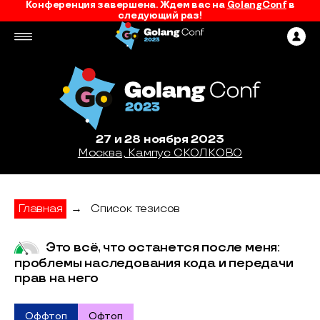
Конференция завершена. Ждем вас на
GolangConf
в
следующий раз!
27 и 28 ноября 2023
Москва, Кампус СКОЛКОВО
Главная
→
Список тезисов
Это всё, что останется после меня:
проблемы наследования кода и передачи
прав на него
Оффтоп
Офтоп