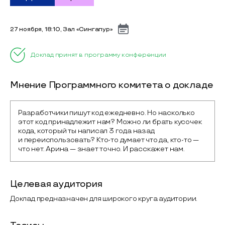
27 ноября, 18:10, Зал «Сингапур»
Доклад принят в программу конференции
Мнение Программного комитета о докладе
Разработчики пишут код ежедневно. Но насколько 
этот код принадлежит нам? Можно ли брать кусочек 
кода, который ты написал 3 года назад 
и переиспользовать? Кто-то думает что да, кто-то — 
что нет. Арина — знает точно. И расскажет нам.
Целевая аудитория
Доклад предназначен для широкого круга аудитории.