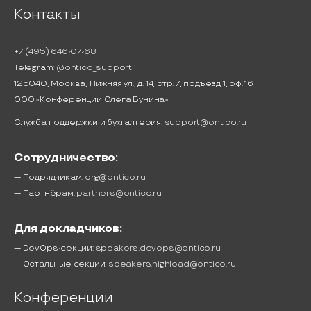
Контакты
+7 (495) 646-07-68
Telegram:
@ontico_support
125040, Москва, Нижняя ул., д. 14, стр. 7, подъезд 1, оф. 16
ООО «Конференции Олега Бунина»
Служба поддержки и бухгалтерия:
support@ontico.ru
Сотрудничество:
— Подрядчикам:
org@ontico.ru
— Партнёрам:
partners@ontico.ru
Для докладчиков:
— DevOps-секции:
speakers.devops@ontico.ru
— Остальные секции:
speakers.highload@ontico.ru
Конференции