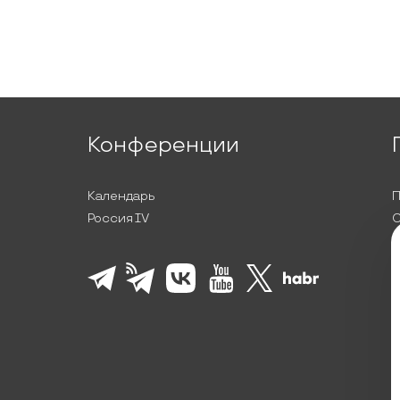
Конференции
Календарь
П
Россия IV
С
П
Л
К