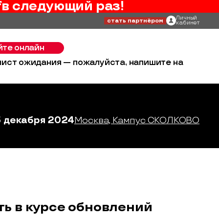
f
в следующий раз!
Личный
стать партнёром
кабинет
йте онлайн
 лист ожидания — пожалуйста, напишите на
3 декабря 2024
Москва, Кампус СКОЛКОВО
ть в курсе обновлений