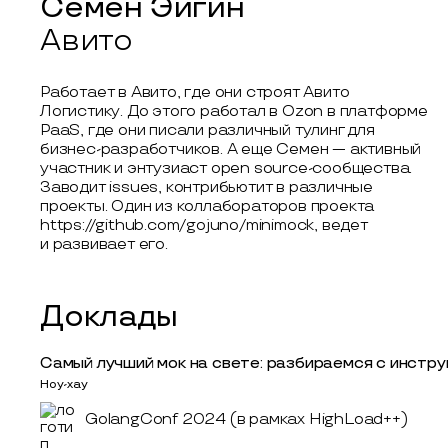
Семен Эйгин
Авито
Работает в Авито, где они строят Авито
Логистику. До этого работал в Ozon в платформе
PaaS, где они писали различный тулинг для
бизнес-разработчиков. А еще Семен — активный
участник и энтузиаст open source-сообщества.
Заводит issues, контрибьютит в различные
проекты. Один из коллабораторов проекта
https://github.com/gojuno/minimock, ведет
и развивает его.
Доклады
Самый лучший мок на свете: разбираемся с инстру
Ноу-хау
GolangConf 2024 (в рамках HighLoad++)