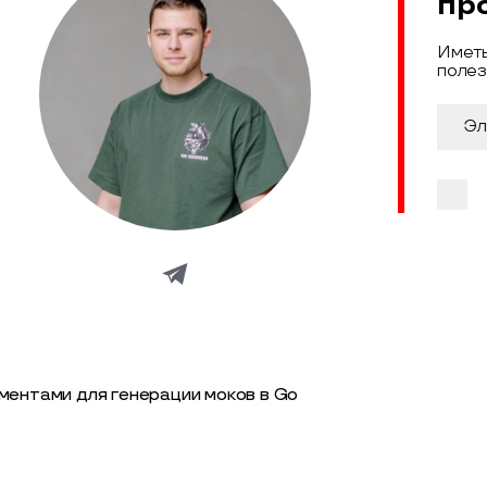
пр
Иметь
полез
ментами для генерации моков в Go