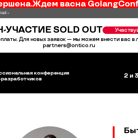
ершена.
Ждем вас
на
GolangCon
ЕЩЁ
-УЧАСТИЕ SOLD OUT
Участву
платы. Для новых заявок — мы можем внести вас в
partners@ontico.ru
ссиональная конференция
2 и 
‑разработчиков
Бы