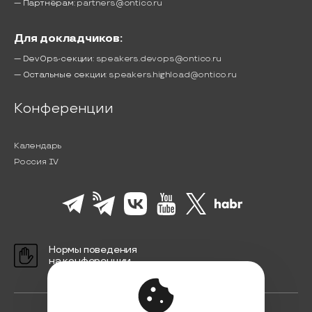
— Партнёрам:
partners@ontico.ru
Для докладчиков:
— DevOps-секции:
speakers.devops@ontico.ru
— Остальные секции:
speakers.highload@ontico.ru
Конференции
Календарь
Россия IV
Нормы поведения
на конференции