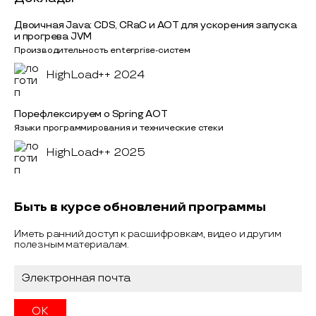
Двоичная Java: CDS, CRaC и AOT для ускорения запуска
и прогрева JVM
Производительность enterprise-систем
HighLoad++ 2024
Порефлексируем о Spring AOT
Языки программирования и технические стеки
HighLoad++ 2025
Быть в курсе обновлений программы
Иметь ранний доступ к расшифровкам, видео и другим
полезным материалам.