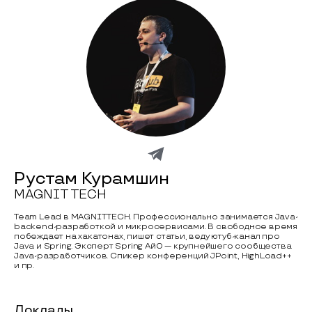
Рустам Курамшин
MAGNIT TECH
Team Lead в MAGNIT TECH. Профессионально занимается Java-
backend-разработкой и микросервисами. В свободное время
побеждает на хакатонах, пишет статьи, веду ютуб-канал про
Java и Spring. Эксперт Spring АйО — крупнейшего сообщества
Java-разработчиков. Спикер конференций JPoint, HighLoad++
и пр.
Доклады