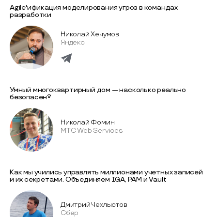
Agile'ификация моделирования угроз в командах
разработки
Николай Хечумов
Яндекс
Умный многоквартирный дом — насколько реально
безопасен?
Николай Фомин
МТС Web Services
Как мы учились управлять миллионами учетных записей
и их секретами. Объединяем IGA, PAM и Vault
Дмитрий Чехлыстов
Сбер