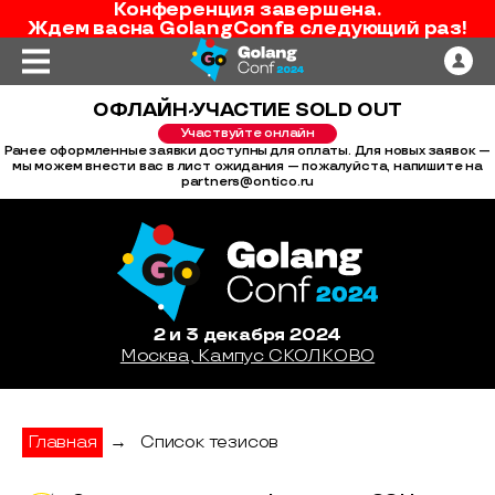
Конференция завершена.
Ждем вас
на
GolangConf
в следующий раз!
ОФЛАЙН-УЧАСТИЕ SOLD OUT
Участвуйте онлайн
Ранее оформленные заявки доступны для оплаты. Для новых заявок —
мы можем внести вас в лист ожидания — пожалуйста, напишите на
partners@ontico.ru
2 и 3 декабря 2024
Москва, Кампус СКОЛКОВО
Главная
→
Список тезисов