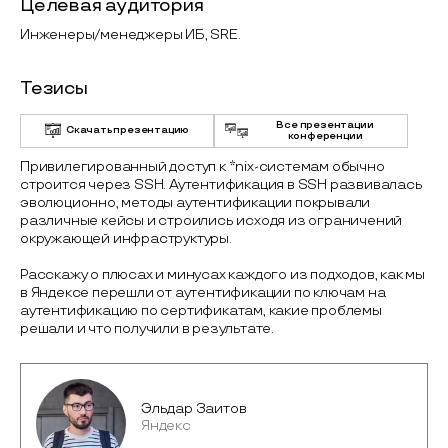
Целевая аудитория
Инженеры/менеджеры ИБ, SRE.
Тезисы
Все презентации
Скачать презентацию
конференции
Привилегированный доступ к *nix-системам обычно
строится через SSH. Аутентификация в SSH развивалась
эволюционно, методы аутентификации покрывали
различные кейсы и строились исходя из ограничений
окружающей инфраструктуры.
Расскажу о плюсах и минусах каждого из подходов, как мы
в Яндексе перешли от аутентификации по ключам на
аутентификацию по сертификатам, какие проблемы
решали и что получили в результате.
Эльдар Заитов
Яндекс