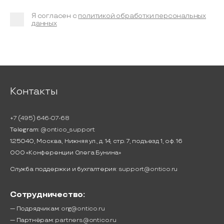
Я согласен с
политикой обработки персональных
данных
Контакты
+7 (495) 646-07-68
Telegram:
@ontico_support
125040, Москва, Нижняя ул., д. 14, стр. 7, подъезд 1, оф. 16
ООО «Конференции Олега Бунина»
Служба поддержки и бухгалтерия:
support@ontico.ru
Сотрудничество:
— Подрядчикам:
org@ontico.ru
— Партнёрам:
partners@ontico.ru