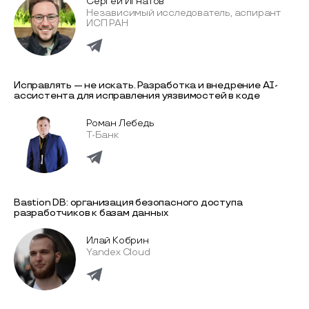
Сергей Игнатов
Независимый исследователь, аспирант
ИСП РАН
Исправлять — не искать. Разработка и внедрение AI-
ассиcтента для исправления уязвимоcтей в коде
Роман Лебедь
Т-Банк
Bastion DB: организация безопасного доступа
разработчиков к базам данных
Илай Кобрин
Yandex Cloud