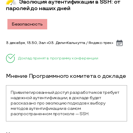
Эволюция аутентификации в SSH: от
паролей до наших дней
Безопасность
3 декабря, 13:30, Зал «03. Дели+Калькутта / Яндекс-трек»
Доклад принят в программу конференции
Мнение Программного комитета о докладе
Привилегированный доступ разработчиков требует 
надежной аутентификации, в докладе будет 
рассказано про эволюцию подходов к выбору 
методов аутентификации в самом 
распространенном протоколе — SSH.