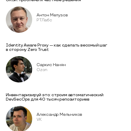
Антон Мелузов
РТЛабс
Identity Aware Proxy — как сделать весомый шаг
в сторону Zero Trust
Саркис Нанян
Ozon
Инвентаризируй это: строим автоматический
DevSecOps для 40 тысяч репозиториев
Александр Мельников
VK