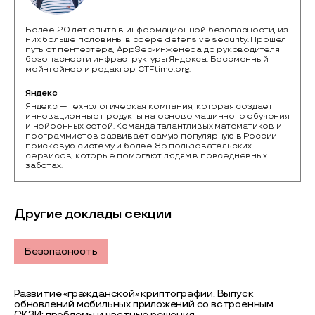
Более 20 лет опыта в информационной безопасности, из
них больше половины в сфере defensive security. Прошел
путь от пентестера, AppSec-инженера до руководителя
безопасности инфраструктуры Яндекса. Бессменный
мейнтейнер и редактор CTFtime.org.
Яндекс
Яндекс — технологическая компания, которая создает 
инновационные продукты на основе машинного обучения 
и нейронных сетей. Команда талантливых математиков и 
программистов развивает самую популярную в России 
поисковую систему и более 85 пользовательских 
сервисов, которые помогают людям в повседневных 
заботах. 
Другие доклады секции
Безопасность
Развитие «гражданской» криптографии. Выпуск
обновлений мобильных приложений со встроенным
СКЗИ: проблемы и частные решения