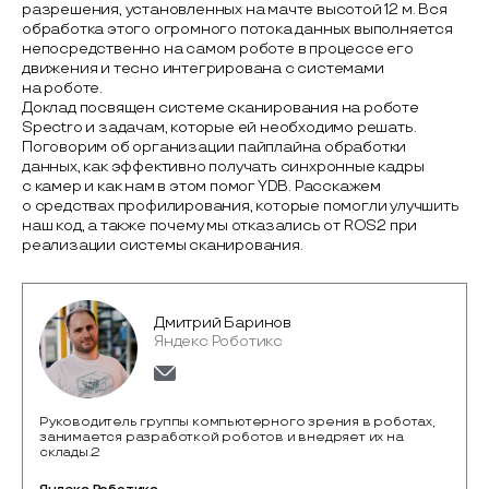
разрешения, установленных на мачте высотой 12 м. Вся
обработка этого огромного потока данных выполняется
непосредственно на самом роботе в процессе его
движения и тесно интегрирована с системами
на роботе.
Доклад посвящен системе сканирования на роботе
Spectro и задачам, которые ей необходимо решать.
Поговорим об организации пайплайна обработки
данных, как эффективно получать синхронные кадры
с камер и как нам в этом помог YDB. Расскажем
о средствах профилирования, которые помогли улучшить
наш код, а также почему мы отказались от ROS2 при
реализации системы сканирования.
Дмитрий Баринов
Яндекс Роботикс
Руководитель группы компьютерного зрения в роботах,
занимается разработкой роботов и внедряет их на
склады.2