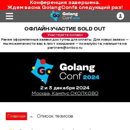
Конференция завершена.
Ждем вас
на
GolangConf
в следующий раз!
ОФЛАЙН-УЧАСТИЕ SOLD OUT
Участвуйте онлайн
Ранее оформленные заявки доступны для оплаты. Для новых заявок —
мы можем внести вас в лист ожидания — пожалуйста, напишите на
partners@ontico.ru
2 и 3 декабря 2024
Москва, Кампус СКОЛКОВО
Главная
→
Список тезисов