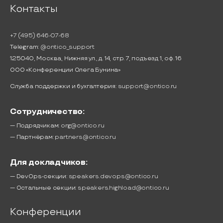
Контакты
+7 (495) 646-07-68
Telegram:
@ontico_support
125040, Москва, Нижняя ул., д. 14, стр. 7, подъезд 1, оф. 16
ООО «Конференции Олега Бунина»
Служба поддержки и бухгалтерия:
support@ontico.ru
Сотрудничество:
— Подрядчикам:
org@ontico.ru
— Партнёрам:
partners@ontico.ru
Для докладчиков:
— DevOps-секции:
speakers.devops@ontico.ru
— Остальные секции:
speakers.highload@ontico.ru
Конференции