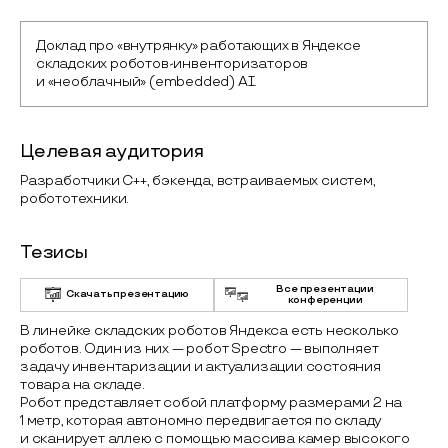
Доклад про «внутрянку» работающих в Яндексе 
складских роботов-инвенторизаторов 
и «необлачный» (embedded) AI.
Целевая аудитория
Разработчики C++, бэкенда, встраиваемых систем,
робототехники.
Тезисы
Все презентации
Скачать презентацию
конференции
В линейке складских роботов Яндекса есть несколько
роботов. Один из них — робот Spectro — выполняет
задачу инвентаризации и актуализации состояния
товара на складе.
Робот представляет собой платформу размерами 2 на
1 метр, которая автономно передвигается по складу
и сканирует аллею с помощью массива камер высокого