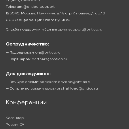
+7 (495) 646-07-68
Telegram:
@ontico_support
125040, Москва, Нижняя ул., д. 14, стр. 7, подъезд 1, оф. 16
ООО «Конференции Олега Бунина»
Служба поддержки и бухгалтерия:
support@ontico.ru
Сотрудничество:
— Подрядчикам:
org@ontico.ru
— Партнёрам:
partners@ontico.ru
Для докладчиков:
— DevOps-секции:
speakers.devops@ontico.ru
— Остальные секции:
speakers.highload@ontico.ru
Конференции
Календарь
Россия IV