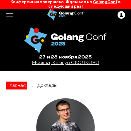
Конференция завершена. Ждем вас на
GolangConf
в
следующий раз!
27 и 28 ноября 2023
Москва, Кампус СКОЛКОВО
Главная
→
Доклады