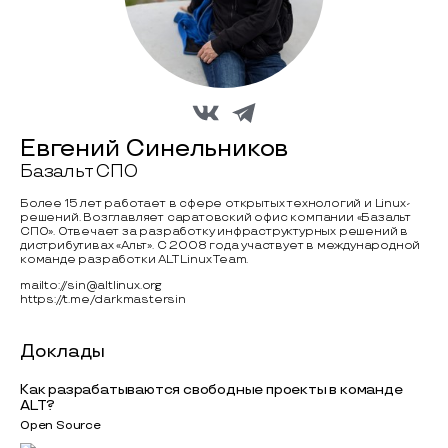
Евгений Синельников
Базальт СПО
Более 15 лет работает в сфере открытых технологий и Linux-
решений. Возглавляет саратовский офис компании «Базальт
СПО». Отвечает за разработку инфраструктурных решений в
дистрибутивах «Альт». С 2008 года участвует в международной
команде разработки ALT Linux Team.
mailto://sin@altlinux.org
https://t.me/darkmastersin
Доклады
Как разрабатываются свободные проекты в команде
ALT?
Open Source