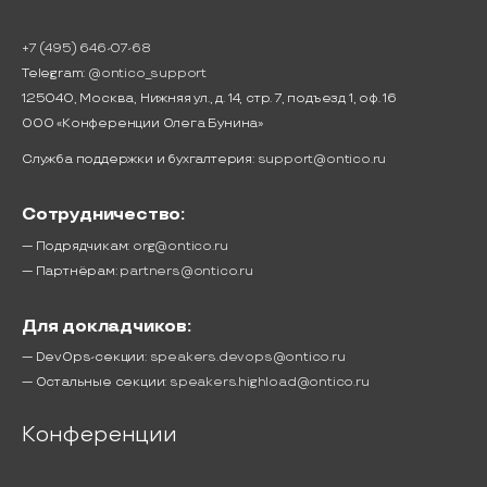
+7 (495) 646-07-68
Telegram:
@ontico_support
125040, Москва, Нижняя ул., д. 14, стр. 7, подъезд 1, оф. 16
ООО «Конференции Олега Бунина»
Служба поддержки и бухгалтерия:
support@ontico.ru
Сотрудничество:
— Подрядчикам:
org@ontico.ru
— Партнёрам:
partners@ontico.ru
Для докладчиков:
— DevOps-секции:
speakers.devops@ontico.ru
— Остальные секции:
speakers.highload@ontico.ru
Конференции